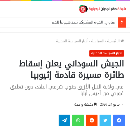
الق
مناوي: القوة المشتركة تصد هجوماً للدعم السريع على بئر سليبة بغرب دارفور
الرئيسية
/
السياسة
/
أخبار السياسة المحلية
أخبار السياسة المحلية
الجيش السوداني يعلن إسقاط
طائرة مسيرة قادمة إثيوبيا
في ولاية النيل الأزرق جنوب شرقي البلاد، دون تعليق
فوري من أديس أبابا
مايو 24, 2026
دقيقة واحدة
فيسبوك
تويتر
واتساب
تيلقرام