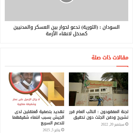
السودان : (الثورية) تدعو لحوار بين العسكر والمدنيين
كمدخل لانهاء الأزمة
مقالات ذات صلة
لجنة المفقودون : النائب العام قرر
تهديد بتصفية مُعتقلين لدى
تشريح ودفن الجثث دون تحقيق
الجيش بسبب انتماء شقيقهما
للدعم السريع
سبتمبر 20, 2022
يناير 5, 2025