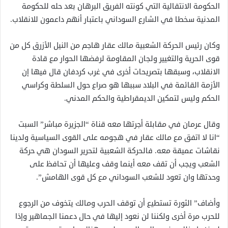
الحكومة الانتقالية التي كونته الفريق البرهان بعد حله للحكومة
المدنية سخطا في الشارع السوداني باعتبار أنهم داعمون للانقلاب.
وكان رئيس الحركة الشعبية مالك عقار هاجم من النيل الأزرق كل من
قوى الحرية والتغيير ولجان المقاومة لرفضها الحوار مع قادة
الانقلاب، وسبقها بتصريحات أخرى في غرب كردفان قال فيها إن
الأزمة القائمة في البلاد سببها هو صراع حول السلطة وكراسي
الحكم وليس لتمكين الديمقراطية والحكم المدني.
وقال عرمان في مقابلة أجرتها معه قناة “الجزيرة مباشر” السبت
“انا لا اتفق مع مالك عقار في هجومه على القوى السياسية ولدينا
نقاشات عميقة معه. فالحركة الشعبية لتحرير السودان هي حركة
الشعب ويجب أن تقف معه أينما وقف وعليها أن تحافظ على
وحدتها وان تعود للشعب السوداني مع كل قوى الهامش”.
وأضاف” الثورة تستطيع أن توقف الحرب ومالك يتخوف من الرجوع
للحرب مرة أخرى ولكننا لن نعود إليها في حال دعمنا الجماهير وإذا