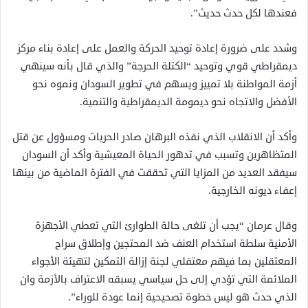
فعندها لكل حدث حديث”.
وشدد على ضرورة إعادة توحيد الحركة والعمل على إعادة بناء مركز
ديمقراطي قوي وتوحيد “الكتلة الحرجة” والذي قال بأنه سينهي
أزمة المواطنة بلا تمييز ويسهم في تطوير السودان ونموه نحو
الأفضل والاتجاه نحو ديمومة الديمقراطية والتنمية.
وأكد أن الانقلاب الذي نفذه البرهان صادر الحريات ومسؤول عن قتل
المتظاهرين وتسبب في تدهور الحياة المعيشية وأكد أن السودان
سيفقد العديد من المزايا التي تحققت في الفترة الماضية من بينها
إعفاء ديونه الخارجية.
وقال عرمان “يجب أن تلغى حالة الطوارئ التي تعطي الأجهزة
الأمنية سلطة استخدام العنف ضد المحتجين وإطلاق سراح
المعتقلين بما فيهم معتقلي لجنة إزالة التمكين لتهيئة الأجواء
الملائمة التي تؤدي إلى حل سياسي يسبقه الاعتراف بالأزمة وان
الذي حدث هو ليس خطوة تصحيحية إنما عودة للوراء”.