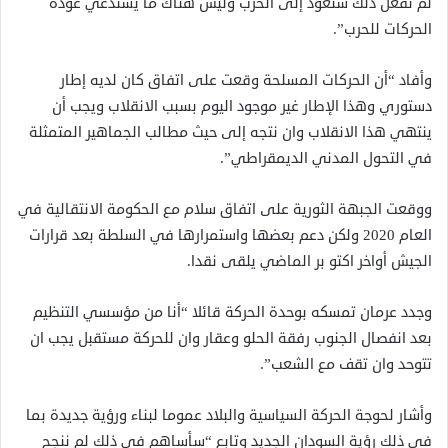
لم نفعل ذلك سنعود إلى الحرب وليس هناك ما يستدعي عودة
الحركات للحرب”.
وأفاد “أن الحركات المسلحة وقعت على اتفاق كان لديه إطار
دستوري وهذا الإطار غير موجود اليوم بسبب الانقلاب ويجب أن
ينتهي هذا الانقلاب وان نتجه إلى حيث مطالب الجماهير المتمثلة
في التحول المدني الديمقراطي”.
ووقعت الجبهة الثورية على اتفاق سلام مع الحكومة الانتقالية في
العام 2020 ولكن دعم بعضها واستمرارها في السلطة بعد قرارات
الجيش أواخر اكتو بر الماضي يلقى نقدا.
وجدد عرمان تمسكه بوحدة الحركة قائلا “أنا من مؤسسي التنظيم
بعد انفصال الجنوب رفقة الحلو وعقار وان للحركة مستقبل يجب ان
تتوحد وان تقف مع الشعب”.
وأشار لحوجة الحركة السياسية والبلاد عموما لبناء ورؤية جديدة بما
في ذلك رؤية السودان الجديد وتابع “سأساهم في ذلك لم ننجح