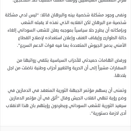
سراح المعتقلين السياسيين ووقف العنف المميت ضد المحتجين.
ونفى وجود مشكلة شخصية بينه والبرهان قائلا: “ليس لدي مشكلة
شخصية مع البرهان لكن انقلابه الذي نفذه لا يقبله الشعب
وبإمكانه أن يطرح حلا سياسياً بموجبه يعلن للشعب السوداني إلغاء
حالة الطوارئ وإيقاف العنف وإعلان استعداده لإصلاح القطاع
الأمني بدمج الجيوش المتعددة بما فيه قوات الدعم السريع”.
ورفض اتهامات حميدتي للأحزاب السياسية بتلقي رواتبها من
السفارات مشيراً إلى أن الحرية والتغيير أحزاب وطنية ناضلت من اجل
بلادها.
وتمنى أن يسهم مؤتمر الجبهة الثورية المنعقد في الدمازين في
وضع رؤية تنهي انقلاب الجيش وقال “أثق في أن مؤتمر الدمازين
سيعيد الثورية للشعب السوداني ويطرحون رؤيتهم بان هذا الانقلاب
أدى لازمة دستورية”.