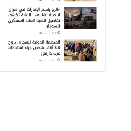
منذ 10 ساعات
«الزج باسم الإمارات في صراع
لا صلة لها به».. النيابة تكشف
تفاصيل قضية العتاد العسكري
للسودان
منذ 12 ساعة
المنظمة الدولية للهجرة: نزوح
6.6 آلاف شخص جراء اشتباكات
غرب دارفور
منذ 18 ساعة