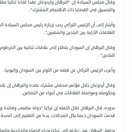
وقال مجلس السيادة إن “البرهان وأردوغان عقدا لقاءا ثنائيا مغلق
والتنسيق في القضايا ذات الاهتمام المشترك”.
وأشار إلى أن الرئيس التركي رحب بزيارة رئيس مجلس السيادة ا
العلاقات الأزلية بين البلدين والشعبين”.
وقال البرهان إن السودان يتطلع إلى علاقات ثنائية بين الخرطو
للبلدين”.
وأعرب الرئيس التركي عن قلقه من التوتر بين السودان وإثيوبيا.
وقال أردوغان خلال مؤتمر صحفي مشترك عقده والبرهان إن بلا
وحكومته ومواصلة العلاقات في أجواء من التضامن.
بدوره، قال البرهان خلال كلمته إن تركيا “دولة عظمى وقائدة ور
قدمت للسودان دعما بكل المجالات، بدءا من التعليم إلى الصحة 
ورافق البرهان في زيارته إلى تركيا وزراء الدفاع والخارجية والما