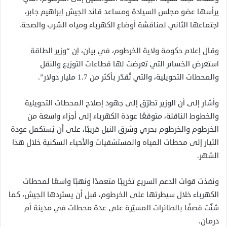
يرأسها عضو مجلس السيادة ومساعد قائد الجيش إبراهيم جابر،
اجتماعها الثاني لمناقشة أوضاع الكهرباء ومياه الشرب والصحة.
وقال إعلام حكومة ولاية الخرطوم، في بيان، إن “وزير الطاقة
استعرض الخسائر التي تعرضت لها قطاعات التوزيع والنقل
والمحطات التحويلية، والتي تُقدّر بأكثر من 1.7 مليار دولار”.
وأشار إلى أن الوزير تطرّق إلى جهود إصلاح المحطات التحويلية
والخطوط الناقلة، متوقعًا عودة الكهرباء إلى أجزاء واسعة من
الخرطوم والخرطوم بحري وشرق النيل قريبًا، على أن يُستكمل عودة
التيار إلى محطات المياه والمستشفيات والأحياء السكنية خلال هذا
الشهر.
ونفذت قوات الدعم السريع تخريبًا متعمدًا ونهبًا واسعًا لمحطات
الكهرباء خلال سيطرتها على الخرطوم، قبل أن يستردها الجيش، كما
شنّت قصفًا بالطائرات المسيّرة على عدة محطات في مدينة أم
درمان.