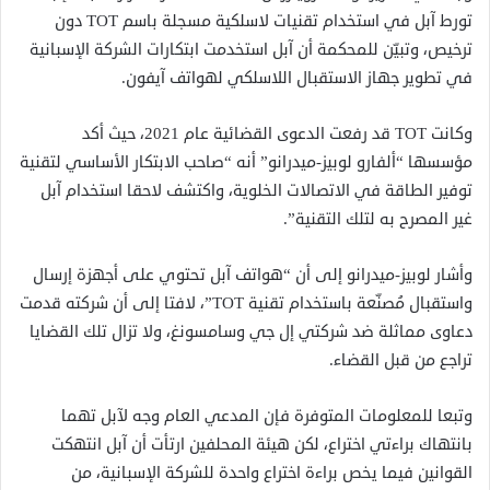
تورط آبل في استخدام تقنيات لاسلكية مسجلة باسم TOT دون
ترخيص، وتبيّن للمحكمة أن آبل استخدمت ابتكارات الشركة الإسبانية
في تطوير جهاز الاستقبال اللاسلكي لهواتف آيفون.
وكانت TOT قد رفعت الدعوى القضائية عام 2021، حيث أكد
مؤسسها “ألفارو لوبيز-ميدرانو” أنه “صاحب الابتكار الأساسي لتقنية
توفير الطاقة في الاتصالات الخلوية، واكتشف لاحقا استخدام آبل
غير المصرح به لتلك التقنية”.
وأشار لوبيز-ميدرانو إلى أن “هواتف آبل تحتوي على أجهزة إرسال
واستقبال مُصنّعة باستخدام تقنية TOT”، لافتا إلى أن شركته قدمت
دعاوى مماثلة ضد شركتي إل جي وسامسونغ، ولا تزال تلك القضايا
تراجع من قبل القضاء.
وتبعا للمعلومات المتوفرة فإن المدعي العام وجه لآبل تهما
بانتهاك براءتي اختراع، لكن هيئة المحلفين ارتأت أن آبل انتهكت
القوانين فيما يخص براءة اختراع واحدة للشركة الإسبانية، من