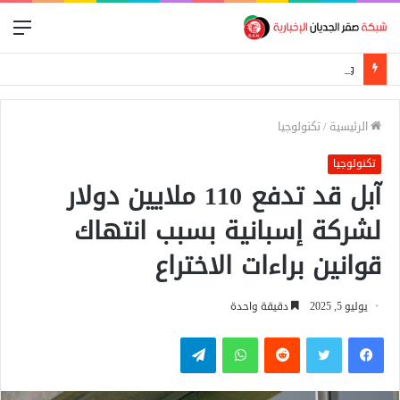
الق
وفاة والد ليونيل ميسي عن عمر 68 عاماً
الرئيسية
/
تكنولوجيا
تكنولوجيا
آبل قد تدفع 110 ملايين دولار
لشركة إسبانية بسبب انتهاك
قوانين براءات الاختراع
يوليو 5, 2025
دقيقة واحدة
فيسبوك
تويتر
واتساب
تيلقرام