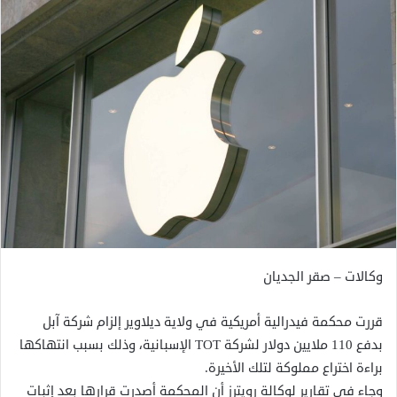
وكالات – صقر الجديان
قررت محكمة فيدرالية أمريكية في ولاية ديلاوير إلزام شركة آبل
بدفع 110 ملايين دولار لشركة TOT الإسبانية، وذلك بسبب انتهاكها
براءة اختراع مملوكة لتلك الأخيرة.
وجاء في تقارير لوكالة رويترز أن المحكمة أصدرت قرارها بعد إثبات