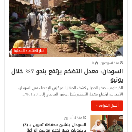
أخبار الاقتصاد المحلية
منذ أسبوعين
10
السودان: معدل التضخم يرتفع بنحو 7% خلال
يونيو
الخرطوم – صقر الجديان كشف الجهاز المركزي للإحصاء في السودان،
الأحد، عن ارتفاع معدل التضخم خلال يونيو الماضي إلى 51.28%…
أكمل القراءة »
منذ 4 أسابيع
السودان ينشئ محفظة تمويل بـ (3)
تريليونات جنيه لدعم موسم الزراعة