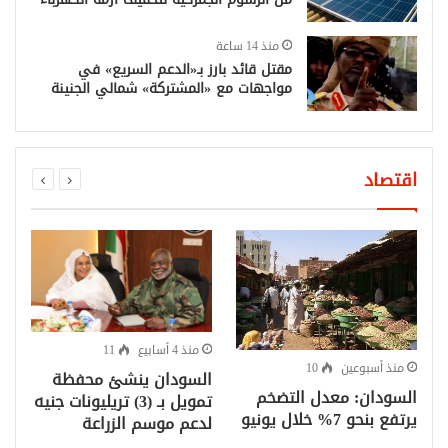
منذ 14 ساعة
مقتل قائد بارز بـ«الدعم السريع» في
مواجهات مع «المشتركة» شمالي الجنينة
اقتصاد
منذ 4 أسابيع
11
منذ أسبوعين
10
السودان ينشئ محفظة
ا
السودان: معدل التضخم
تمويل بـ (3) تريليونات جنيه
يرتفع بنحو 7% خلال يونيو
لدعم موسم الزراعة
ي