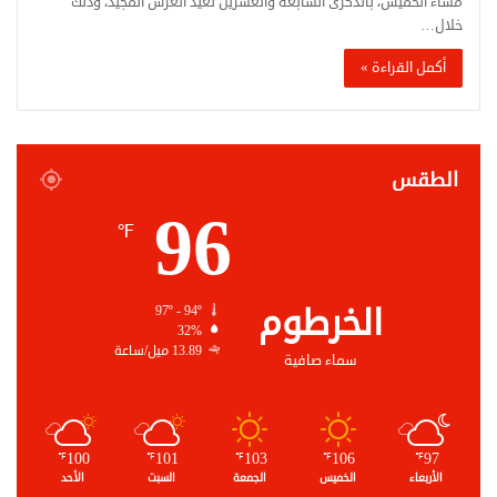
مساء الخميس، بالذكرى السابعة والعشرين لعيد العرش المجيد، وذلك
خلال…
أكمل القراءة »
الطقس
96
℉
الخرطوم
97º - 94º
32%
13.89 ميل/ساعة
سماء صافية
100
101
103
106
97
℉
℉
℉
℉
℉
الأربعاء
الخميس
الجمعة
السبت
الأحد