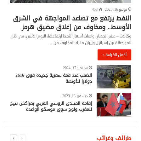
يونيو 16, 2025
458
النفط يرتفع مع تصاعد المواجهة في الشرق
الأوسط.. ومخاوف من إغلاق مضيق هرمز
وكالات – صقر الجديان واصلت أسعار النفط ارتفاعها، اليوم الاثنين، في ظل
المواجهة بين إسرائيل وإيران ما زاد المخاوف من…
أكمل القراءة »
سبتمبر 17, 2024
الذهب عند قمة سعرية جديدة فوق 2616
دولارا للأونصة
ديسمبر 13, 2023
إقامة المنتدى الروسي العربي بمراكش تتيح
للمغرب ولوج سوق موسكو الواعدة
السابقة
التالية
طرائف وغرائب
الصفحة
الصفحة