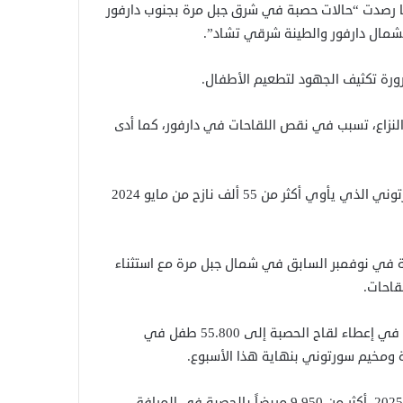
نها رصدت “حالات حصبة في شرق جبل مرة بجنوب دارفور
شمال دارفور والطينة شرقي تشاد”.
ورة تكثيف الجهود لتطعيم الأطفال.
 النزاع، تسبب في نقص اللقاحات في دارفور، كما أدى
وضربت مثالًا بتوقف خدمات التطعيم بشكل كامل في مخيم سورتوني الذي يأوي أكثر من 55 ألف نازح من مايو 2024
ة في نوفمبر السابق في شمال جبل مرة مع استثناء
قاحات.
وتدعم المنظمة حاليًا حملات تطعيم تقودها وزارة الصحة، نجحت في إعطاء لقاح الحصبة إلى 55.800 طفل في
وأفاد البيان بأن أطباء بلا حدود عالجت منذ يونيو 2024 إلى مايو 2025، أكثر من 9.950 مريضاً بالحصبة في المرافق