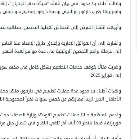
وقالت أطباء بلا حدود، في بيان تلقته “شبكة صقر الجديان”، إ
وفوربرنقا بغرب دارفور وزالنجي بوسط دارفور ومخيم سورتوني ب
وأرجعت انتشار المرض إلى انخفاض تغطية التحصين، مطالبة بضر
وأشارت إلى أن العوائق الإدارية وإغلاق طرق الإمداد منذ اندلاع
إلى عرقلة برامج التحصين الروتينية في عدة مواقع لعدة أشهر.
إلى فبراير 2025.
ونفذت أطباء بلا حدود عدة حملات تطعيم في دارفور، منها حمل
الأطفال الذين تزيد أعمارهم عن خمس سنوات نظراً لمحدودية الل
فوربرنقا، فيما ينتظر 93 ألف آخر تلقي اللقاح في شمال جبل مرة ومخيم سورتوني بنهاية هذا الأسبوع.