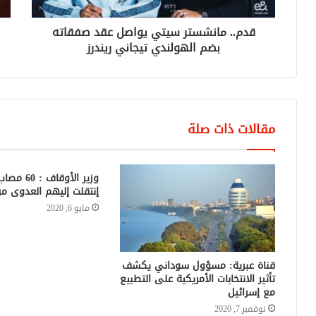
قدم.. مانشستر سيتي يواصل عقد صفقاته
بضم الهولندي تيجاني ريندرز
مقالات ذات صلة
وزير الأوقاف 
إنتقلت إليهم العدوى م
مايو 6, 2020
قناة عبرية: مسؤول سوداني يكشف
تأثير الانتخابات الأمريكية على التطبيع
مع إسرائيل
نوفمبر 7, 2020