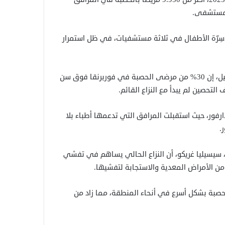
أسِرّة الأطفال في ثلاثة مستشفيات، في ظل استمرار
وقالت نائبة رئيس بعثة أطباء بلا حدود في غرب دارفور، سو بوكنيل، إن 30% من مرضى الحصبة في فوربرنقا فوق سن
ور، حيث استقبلت المرافق التي تدعمها أطباء بلا
، سيسيليا غريكو، أن النزاع الحالي يساهم في تفشي
من الأمراض المعدية والاستجابة لتفشيها.
حصبة بشكل أسرع في أنحاء المنطقة، مما زاد من