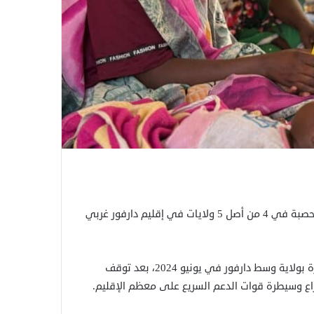
كشفت منظمة أطباء بلا حدود، الأربعاء، عن تفشٍّ واسع لمرض الحصبة في 4 من أصل 5 ولايات في إقليم دارفور غربي
وظهرت أول موجة من حالات الحصبة في روكيرو شمالي جبل مرة بولاية وسط دارفور في يونيو 2024، بعد توقف
زاع وسيطرة قوات الدعم السريع على معظم الإقليم.