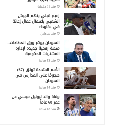
منذ 31 دقيقة
زعيم قبلي يتهم الجيش
الشعبي باعتقال عمال إغاثة
في «كاودا»
منذ ساعتين
السودان يودّع ورق العطاءات..
منصة رقمية جديدة لإدارة
المشتريات الحكومية
منذ 12 ساعة
الأمم المتحدة توثق (67)
هجومًا على المدارس في
السودان
منذ 14 ساعة
وفاة والد ليونيل ميسي عن
عمر 68 عاماً
منذ 18 ساعة