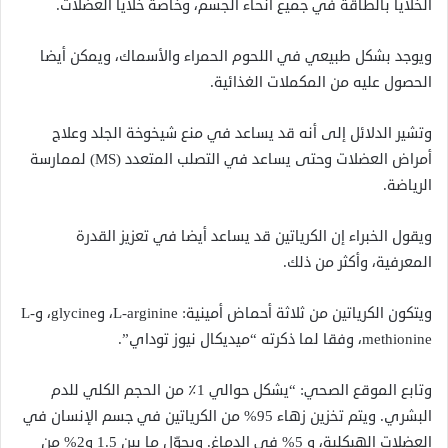
الخلايا بالطاقة في جميع أنحاء الجسم، وخاصة خلايا العضلات.
ويوجد بشكل طبيعي في اللحوم الحمراء والأسماك، ويمكن أيضا
الحصول عليه من المكملات الغذائية.
وتشير الدلائل إلى أنه قد يساعد في منع شيخوخة الجلد وعلاج
أمراض العضلات وحتى يساعد في التصلب المتعدد (MS) لممارسة
الرياضة.
ويقول الخبراء إن الكرياتين قد يساعد أيضا في تعزيز القدرة
المعرفية، وأكثر من ذلك.
ويتكون الكرياتين من ثلاثة أحماض أمينية: L-arginine، وglycine، وL-
methionine، وفقا لما ذكرته “ميديكال نيوز توداي”.
وتابع الموقع الصحي: “يشكل حوالي 1٪ من الحجم الكلي للدم
البشري. ويتم تخزين زهاء 95% من الكرياتين في جسم الإنسان في
العضلات الهيكلية، و 5% في الدماغ. ويحوّل ما بين 1.5 و2% من