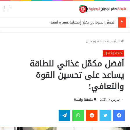
الق
الجيش السوداني يعلن إسقاط مسيرة استهدفت الدلنج ومقتل 5 مدنيين في هجوم جنوبي الأبيض
الرئيسية
/
صحة وجمال
صحة وجمال
أفضل مكمّل غذائي للطاقة
يساعد على تحسين القوة
والتعافي!
مارس 7, 2021
دقيقة واحدة
فيسبوك
تويتر
واتساب
تيلقرام