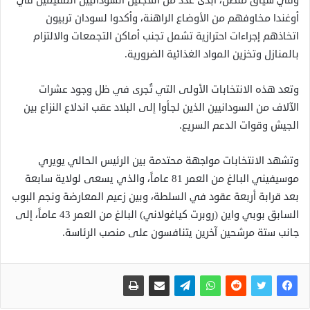
وفي سياق متصل، أبدى عدد من اللاجئين السودانيين المقيمين في
أوغندا مخاوفهم من الأوضاع الراهنة، وأكدوا لسودان تربيون
اتخاذهم إجراءات احترازية تشمل تجنب أماكن التجمعات والالتزام
بالمنازل وتخزين المواد الغذائية الضرورية.
وتعد هذه الانتخابات الأولى التي تُجرى في ظل وجود عشرات
الآلاف من السودانيين الذين لجأوا إلى البلاد عقب اندلاع النزاع بين
الجيش وقوات الدعم السريع.
وتشهد الانتخابات مواجهة محتدمة بين الرئيس الحالي يويري
موسيفيني البالغ من العمر 81 عاماً، والذي يسعى لولاية سابعة
بعد قرابة أربعة عقود في السلطة، وبين زعيم المعارضة ونجم البوب
السابق بوبي واين (روبرت كياغولاني) البالغ من العمر 43 عاماً، إلى
جانب ستة مرشحين آخرين يتنافسون على منصب الرئاسة.