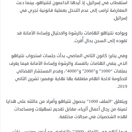
استقطاب في إسرائيل، إذ أيدها الداعمون لنتنياهو، بينما دعت
المعارضة ترامب إلى عدم التدخل بعملية قانونية تجري في
إسرائيل.
ويواجه نتنياهو اتهامات بالرشوة والاحتيال وإساءة الأمانة قد
تقوده إلى السجن بحال أُقرت.
وفي يناير/ كانون الثاني الماضي، بدأت جلسات استجواب نتنياهو
الذي ينفي اتهامات بالفساد والرشوة وإساءة الأمانة فيما يعرف
بملفات “1000” و”2000″ و”4000″، وقدم المستشار القضائي
للحكومة لائحة اتهام متعلقة بها نهاية نوفمبر/ تشرين الثاني
2019.
ويتعلق “الملف 1000” بحصول نتنياهو وأفراد من عائلته على هدايا
ثمينة من رجال أعمال أثرياء، مقابل تقديم تسهيلات ومساعدات
لهذه الشخصيات في مجالات مختلفة.
فيما يُتهم في “الملف 2000” بالتفاوض مع أرنون موزيس، ناشر