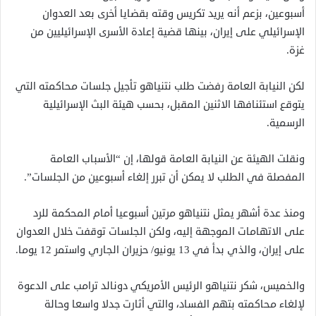
أسبوعين، بزعم أنه يريد تكريس وقته بقضايا أخرى بعد العدوان
الإسرائيلي على إيران، بينها قضية إعادة الأسرى الإسرائيليين من
غزة.
لكن النيابة العامة رفضت طلب نتنياهو تأجيل جلسات محاكمته التي
يتوقع استئنافها الاثنين المقبل، بحسب هيئة البث الإسرائيلية
الرسمية.
ونقلت الهيئة عن النيابة العامة قولها، إن “الأسباب العامة
المفصلة في الطلب لا يمكن أن تبرر إلغاء أسبوعين من الجلسات”.
ومنذ عدة أشهر يمثل نتنياهو مرتين أسبوعيا أمام المحكمة للرد
على الاتهامات الموجهة إليه، ولكن الجلسات توقفت خلال العدوان
على إيران، والذي بدأ في 13 يونيو/ حزيران الجاري واستمر 12 يوما.
والخميس، شكر نتنياهو الرئيس الأمريكي دونالد ترامب على الدعوة
لإلغاء محاكمته بتهم الفساد، والتي أثارت جدلا واسعا وحالة