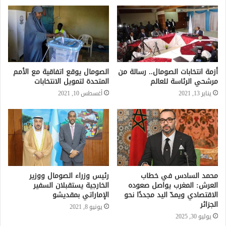
أزمة انتخابات الصومال.. رسالة من
الصومال يوقع اتفاقية مع الأمم
مرشحي الرئاسة للعالم
المتحدة لتمويل الانتخابات
يناير 13, 2021
أغسطس 10, 2021
محمد السادس في خطاب
رئيس وزراء الصومال ووزير
العرش: المغرب يواصل صعوده
الخارجية يستقبلان السفير
الاقتصادي ويمدّ اليد مجددًا نحو
الإماراتي بمقديشو
الجزائر
يونيو 8, 2021
يوليو 30, 2025