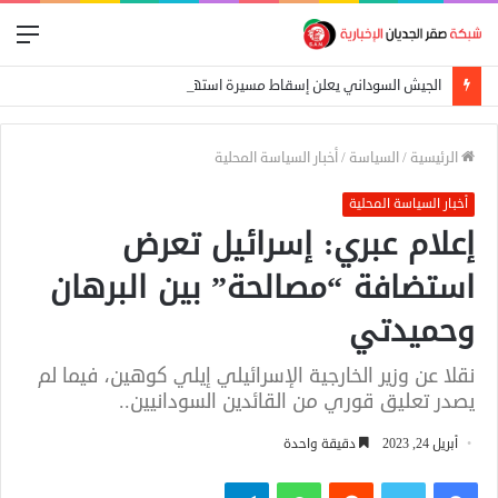
الق
الجيش السوداني يعلن إسقاط مسيرة استهدفت الدلنج ومقتل 5 مدنيين في هجوم جنوبي الأبيض
الرئيسية
/
السياسة
/
أخبار السياسة المحلية
أخبار السياسة المحلية
إعلام عبري: إسرائيل تعرض
استضافة “مصالحة” بين البرهان
وحميدتي
نقلا عن وزير الخارجية الإسرائيلي إيلي كوهين، فيما لم
يصدر تعليق قوري من القائدين السودانيين..
أبريل 24, 2023
دقيقة واحدة
فيسبوك
تويتر
واتساب
تيلقرام