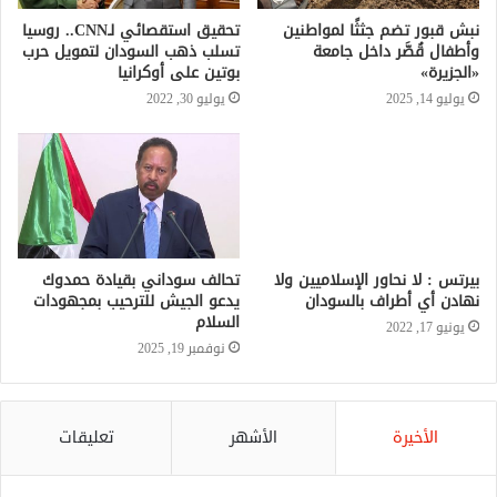
نبش قبور تضم جثثًا لمواطنين
تحقيق استقصائي لـCNN.. روسيا
وأطفال قُصَّر داخل جامعة
تسلب ذهب السودان لتمويل حرب
«الجزيرة»
بوتين على أوكرانيا
يوليو 14, 2025
يوليو 30, 2022
بيرتس : لا نحاور الإسلاميين ولا
تحالف سوداني بقيادة حمدوك
نهادن أي أطراف بالسودان
يدعو الجيش للترحيب بمجهودات
السلام
يونيو 17, 2022
نوفمبر 19, 2025
الأخيرة
الأشهر
تعليقات