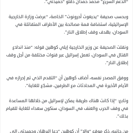
“الدعم السريع” محمد حمدان دقلو “حميدتي”.
وبحسب صحيفة “يديعوت أحرونوت” الخاصة، “عرضت وزارة الخارجية
الإسرائيلية، استضافة قمة مصالحة بين الأطراف المتقاتلة في
السودان، بهدف وقف إطلاق النار”.
ونقلت الصحيفة عن وزير الخارجية إيلي كوهين قوله: “منذ اندلاع
القتال في السودان، تعمل إسرائيل عبر قنوات مختلفة من أجل وقف
إطلاق النار”.
ووفق المصدر نفسه، أضاف كوهين أن “التقدم الذي تم إحرازه في
الأيام الأخيرة في المحادثات مع الطرفين، مشجّع للغاية”.
وتابع: “إذا كانت هناك طريقة يمكن لإسرائيل من خلالها المساعدة
في وقف الحرب والعنف في السودان، سنكون سعداء للغاية للقيام
بذلك”.
من جانبه، ذكر موقع “والا” أن كوهين “دعا البرهان وحميدتي إلى