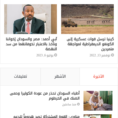
كينيا ترسل قوات عسكرية إلى
آبي أحمد: مصر والسودان إخواننا
الكونغو الديمقراطية لمواجهة
ونأخذ بالاعتبار تخوفاتهما من سد
متمردين
النهضة
نوفمبر 13, 2022
يوليو 6, 2023
الأخيرة
الأشهر
تعليقات
أطباء السودان تحذر من عودة الكوليرا وحمى
الضنك في الخرطوم
منذ ساعتين
مناوي: القوة المشتركة تصد هجوماً للدعم