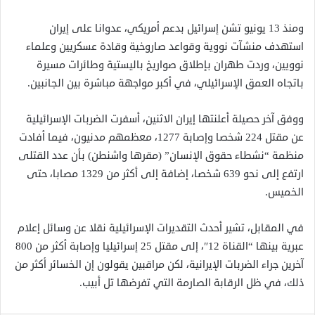
ومنذ 13 يونيو تشن إسرائيل بدعم أمريكي، عدوانا على إيران
استهدف منشآت نووية وقواعد صاروخية وقادة عسكريين وعلماء
نوويين، وردت طهران بإطلاق صواريخ باليستية وطائرات مسيرة
باتجاه العمق الإسرائيلي، في أكبر مواجهة مباشرة بين الجانبين.
ووفق آخر حصيلة أعلنتها إيران الاثنين، أسفرت الضربات الإسرائيلية
عن مقتل 224 شخصا وإصابة 1277، معظمهم مدنيون، فيما أفادت
منظمة “نشطاء حقوق الإنسان” (مقرها واشنطن) بأن عدد القتلى
ارتفع إلى نحو 639 شخصا، إضافة إلى أكثر من 1329 مصابا، حتى
الخميس.
في المقابل، تشير أحدث التقديرات الإسرائيلية نقلا عن وسائل إعلام
عبرية بينها “القناة 12″، إلى مقتل 25 إسرائيليا وإصابة أكثر من 800
آخرين جراء الضربات الإيرانية، لكن مراقبين يقولون إن الخسائر أكثر من
ذلك، في ظل الرقابة الصارمة التي تفرضها تل أبيب.