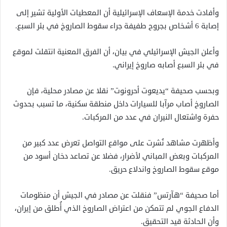
وأفادت خدمة الإسعاف الإسرائيلية أن المعطيات الأولية تشير إلى
إصابة 6 أشخاص بجروح طفيفة جراء سقوط الصاروخ في بئر السبع.
وأعلن الجيش الإسرائيلي في بيان، أن الفرق المعنية انتقلت لموقع
في بئر السبع أصابه صاروخ إيراني.
وبحسب صحيفة “يديعوت أحرونوت” نقلا عن مصادر محلية، فإن
الصاروخ أصاب مرآبا للسيارات داخل منطقة سكنية، ما تسبب بحدوث
حفرة واشتعال النيران في عدد من المركبات.
وأظهرت مشاهد نُشرت على مواقع التواصل تعرض عدد كبير من
المركبات وبعض المباني لأضرار، فضلا عن تصاعد دخان أسود من
موقع سقوط الصاروخ واندلاع حريق.
أما صحيفة “هآرتس” فنقلت عن مصادر في الجيش أن منظومات
الدفاع الجوي لم تتمكن من اعتراض الصاروخ الذي أُطلق من إيران،
وأن الحادثة قيد التحقيق.