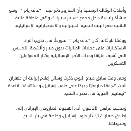
وأفادت الوكالة الرسمية بأن الصاروخ دمّر مبنى “غاف يام 4” وهو
منشأة رئيسية داخل مجمع “سايبر سبارك”، وهي منطقة عالية
التقنية تضم البنية التحتية السيبرانية والاستخباراتية الإسرائيلية.
ووفقًا للوكالة، كان “غاف يام 4” متورطًا في تدريب أفراد
الاستخبارات على عمليات الطائرات بدون طيار وأنشطة التجسس
التي تُشرف عليها وحدات الأمن الإسرائيلية وكبار المسؤولين
العسكريين.
وفي وقت سابق صباح اليوم، ذكرت وسائل إعلام إيرانية أن طهران
شنت هجومًا صاروخيًا جديدًا على جنوب إسرائيل، واستهدفت قاعدة
“نيفاتيم” الجوية في صحراء النقب.
وبحسب مراسل الأناضول، أدى الهجوم الصاروخي الإيراني إلى
إطلاق صفارات الإنذار جنوب إسرائيل، وخاصة في بئر السبع
ومحيطها.