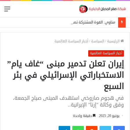
الق
مناوي: القوة المشتركة تصد هجوماً للدعم السريع على بئر سليبة بغرب دارفور
الرئيسية
/
السياسة
/
أخبار السياسة العالمية
أخبار السياسة العالمية
إيران تعلن تدمير مبنى “غاف يام”
الاستخباراتي الإسرائيلي في بئر
السبع
في هجوم صاروخي استهدف المبنى صباح الجمعة،
وفق وكالة "إرنا" الإيرانية..
يونيو 20, 2025
دقيقة واحدة
فيسبوك
تويتر
واتساب
تيلقرام