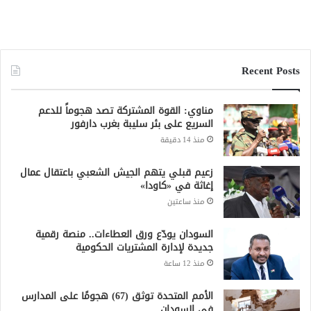
Recent Posts
مناوي: القوة المشتركة تصد هجوماً للدعم
السريع على بئر سليبة بغرب دارفور
منذ 14 دقيقة
زعيم قبلي يتهم الجيش الشعبي باعتقال عمال
إغاثة في «كاودا»
منذ ساعتين
السودان يودّع ورق العطاءات.. منصة رقمية
جديدة لإدارة المشتريات الحكومية
منذ 12 ساعة
الأمم المتحدة توثق (67) هجومًا على المدارس
في السودان