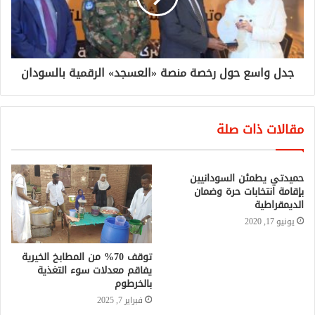
جدل واسع حول رخصة منصة «العسجد» الرقمية بالسودان
مقالات ذات صلة
حميدتي يطمئن السودانيين
بإقامة انتخابات حرة وضمان
الديمقراطية
يونيو 17, 2020
توقف 70% من المطابخ الخيرية
يفاقم معدلات سوء التغذية
بالخرطوم
فبراير 7, 2025