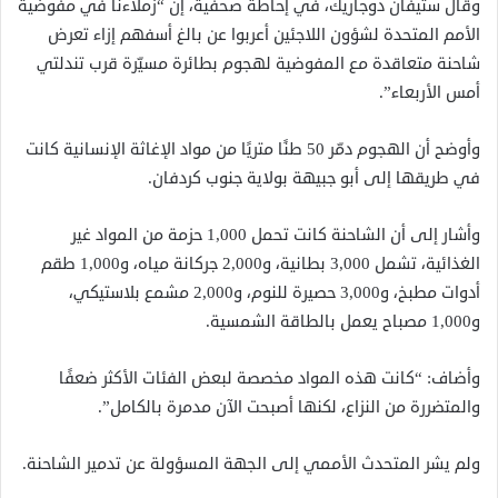
وقال ستيفان دوجاريك، في إحاطة صحفية، إن “زملاءنا في مفوضية
الأمم المتحدة لشؤون اللاجئين أعربوا عن بالغ أسفهم إزاء تعرض
شاحنة متعاقدة مع المفوضية لهجوم بطائرة مسيّرة قرب تندلتي
أمس الأربعاء”.
وأوضح أن الهجوم دمّر 50 طنًا متريًا من مواد الإغاثة الإنسانية كانت
في طريقها إلى أبو جبيهة بولاية جنوب كردفان.
وأشار إلى أن الشاحنة كانت تحمل 1,000 حزمة من المواد غير
الغذائية، تشمل 3,000 بطانية، و2,000 جركانة مياه، و1,000 طقم
أدوات مطبخ، و3,000 حصيرة للنوم، و2,000 مشمع بلاستيكي،
و1,000 مصباح يعمل بالطاقة الشمسية.
وأضاف: “كانت هذه المواد مخصصة لبعض الفئات الأكثر ضعفًا
والمتضررة من النزاع، لكنها أصبحت الآن مدمرة بالكامل”.
ولم يشر المتحدث الأممي إلى الجهة المسؤولة عن تدمير الشاحنة.