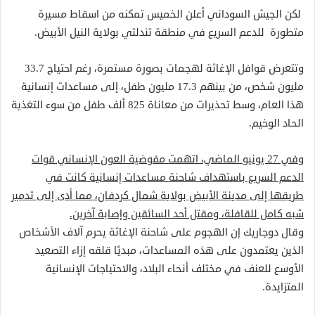
لكن الجيش السوداني أعلن الخميس تمكنه من اسقاط مسيرة
متطورة للدعم السريع في منطقة تندلتي بولاية النيل الأبيض.
وتتعرض قوافل الإغاثة لهجمات بصورة مستمرة، رغم احتياج 33.7
مليون شخص، من بينهم 17.3 مليون طفل، إلى مساعدات إنسانية
هذا العام، وسط تحذيرات من معاناة 825 ألف طفل من سوء التغذية
الحاد الوخيم.
وفي 27 يونيو الماضي، اتهمت مفوضية العون الإنساني قوات
الدعم السريع باستهداف شاحنة مساعدات إنسانية كانت في
طريقها إلى مدينة الأبيض بولاية شمال كردفان، مما أدى إلى تدمير
شبه كامل للقافلة، ومقتل أحد السائقين وإصابة آخرين.
وقال دوجاريك إن الهجوم على شاحنة الإغاثة يحرم آلاف الأشخاص
الذين يعتمدون على هذه المساعدات، مبديًا قلقه إزاء التصعيد
الأوسع للعنف في مختلف أنحاء البلاد، والاحتياجات الإنسانية
المتزايدة.