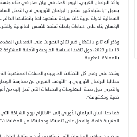
وأكد البرلمان العربي، اليوم الأحد، في بيان صدر في ختام جلسته 
يسجل “باستياء كبير استمرار البرلمان الأوروبي في التدخل السا
القضائية لدولة عربية ذات سيادة مشهود لها بانفتاحها الدائم ع
الإنسان بناء على ادعاءات باطلة تفتقد للأسس القانونية وللشر
وذكر أنه تابع بانشغال كبير نتائج التصويت على التعديلين المقدمي
بالمملكة المغربية.
وشدد على رفض كل التدخلات الخارجية والحملات الممنهجة التي
مطالبا البرلمان الأوروبي بـ “التوقف الفوري عن ممارسة الوصا
والتحري حول صحة المعلومات والادعاءات التي تصل إليه من أفر
خفية ومكشوفة”.
كما دعا البيان البرلمان الأوربي إلى “الالتزام بروح الشراكة التي
المغربية خاصة، والعمل على تنميتها وحمايتها من المضايقات”.
وحذر من عواقب المناورات التي تستهدف أمن واستقرار البلدان ال