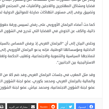
قضايا ومشاكل المهاجرين واللاجئين والأقليات في المجتمع الأو
وتضييق يرقى إلى مستوى انتهاكات صارخة للمواثيق الدولية لح
كما حث أعضاء البرلمان الأوروبي على رفض تسييس ورقة حقوق
ذاتية، والكف عن الخوض في القضايا التي تندرج في الشؤون الداخ
وخلص البيان إلى أن “البرلمان العربي إذ يرفض المساس بالسياد
الداخلية ومؤسساتها الوطنية، فإنه يدعو البرلمان الأوروبي إلى ال
لنماذجها السياسية والتنموية والاجتماعية، وتغليب الحكمة ولغة
الاستراتيجية بين الجانبين”.
وقد مثل المغرب في جلسات البرلمان العربي وفد ضم كلا من الن
والمالية بالبرلمان العربي، ومحمد بكوري، عضو لجنة الشؤون ا
عضو لجنة الشؤون الاجتماعية، ومحمد عياش، عضو لجنة الشؤون ا
فيسبوك
تويتر
مشاركة عبر البريد