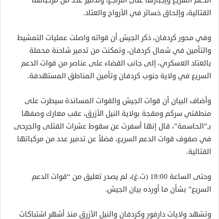
الدعم السريع وإجبارها على التراجع، وتدمير عدد من مركباتها
القتالية، وإلحاق خسائر في الأرواح والعتاد.
وفي محور كردفان، ذكر الجيش أن قواته واصلت عمليات التمشيط
والتأمين في شمال كردفان، وتمكنت من تدمير شاحنة محملة
بالعتاد العسكري، إلى جانب القضاء على عناصر من قوات الدعم
السريع في ولاية جنوب كردفان وتأمين المناطق المستهدفة.
وأضاف البيان أن قوات الجيش والقوات المساندة سيطرت على
منطقتي سركم ومقجة بولاية النيل الأزرق، عقب معارك وصفها
بـ”الحاسمة”، قال إنها أسفرت عن سقوط عشرات القتلى والجرحى
في صفوف قوات الدعم السريع، فضلاً عن تدمير عدد من مركباتها
القتالية.
وحتى الساعة 18:00 (ت.غ)، لم يصدر تعليق من “قوات الدعم
السريع” بشأن ما أورده بيان الجيش.
وتشهد ولايات دارفور وكردفان والنيل الأزرق منذ أشهر اشتباكات