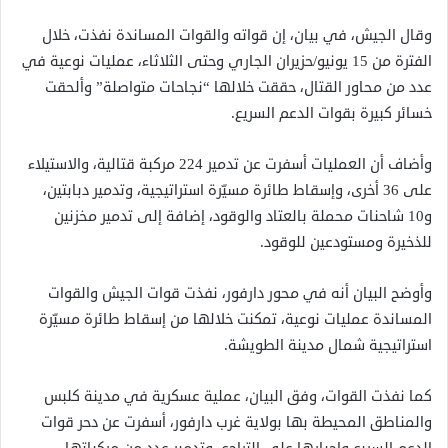
وقال الجيش، في بيان، إن قواته والقوات المساندة نفذت، خلال
الفترة من 15 يونيو/حزيران الجاري وحتى الثلاثاء، عمليات نوعية في
عدد من محاور القتال، حققت خلالها “نجاحات متواصلة” وألحقت
خسائر كبيرة بقوات الدعم السريع.
وأضاف أن العمليات أسفرت عن تدمير 224 مركبة قتالية، والاستيلاء
على 36 أخرى، وإسقاط طائرة مسيّرة استراتيجية، وتدمير دبابتين،
و10 شاحنات محملة بالعتاد والوقود، إضافة إلى تدمير مخزنين
للذخيرة ومستودعين للوقود.
وأوضح البيان أنه في محور دارفور، نفذت قوات الجيش والقوات
المساندة عمليات نوعية، تمكنت خلالها من إسقاط طائرة مسيّرة
استراتيجية شمال مدينة الطويشة.
كما نفذت القوات، وفق البيان، عملية عسكرية في مدينة كلبس
والمناطق المحيطة بها بولاية غرب دارفور، أسفرت عن دحر قوات