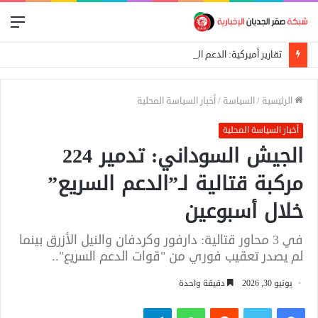
الق
تقارير أميركية: الدعم الإيراني للجيش السوداني يتجه نحو نقل الخبرات وتدريب فصائل إسلامية
الرئيسية
/
السياسة
/
أخبار السياسة المحلية
أخبار السياسة المحلية
الجيش السوداني: تدمير 224
مركبة قتالية لـ”الدعم السريع”
خلال أسبوعين
في 3 محاور قتالية: دارفور وكردفان والنيل الأزرق بينما
لم يصدر تعقيب فوري من "قوات الدعم السريع"..
يونيو 30, 2026
دقيقة واحدة
فيسبوك
تويتر
واتساب
تيلقرام