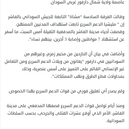
عاصمة ولاية شمال دارفور غربي السودان.
وقالت الفرقة السادسة “مشاة” التابعة للجيش السوداني بالفاشر
إن ” مليشيا الدعم السريع تابعت استهداف المدنيين الممنهج،
وقصفت أحياء مدينة الفاشر بالمدفعية الثقيلة أمس السبت، ما أسفر
عن استشهاد 7 مواطنين وإصابة 3 آخرين، بينهم نساء”.
وأضافت في بيان أن النازحين من مخيم زمزم، وغيرهم من
السودانيين في دارفور “يعانون من ويلات الدعم السريع ومن التعامل
غير الإنساني القائم على التمييز على أسس عنصرية، وذلك
بمحاولات قطع الطرق ونهب الممتلكات”.
ولم يصدر أي تعليق فوري من قوات الدعم السريع بهذا الخصوص.
ومنذ أيام تواصل قوات الدعم السريع قصفها المدفعي على مدينة
الفاشر، الأمر الذي أوقع عشرات القتلى والجرحى، بحسب السلطات
السودانية.