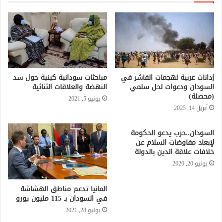
إدانات عربية لهجمات الفاشر في
مباحثات سودانية كينية حول سد
السودان ودعوات لحل سلمي
النهضة والعلاقات الثنائية
(محصلة)
يونيو 5, 2021
أبريل 14, 2025
السودان..حزب يدعو الحكومة
لإبعاد مفاوضات السلام عن
خلافات علاقة الدين بالدولة
يونيو 20, 2020
المانيا تدعم مناطق الهشاشة
في السودان بـ 115 مليون يورو
يوليو 28, 2021