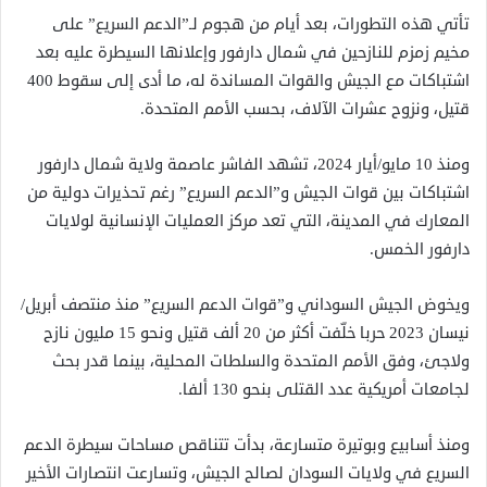
تأتي هذه التطورات، بعد أيام من هجوم لـ”الدعم السريع” على
مخيم زمزم للنازحين في شمال دارفور وإعلانها السيطرة عليه بعد
اشتباكات مع الجيش والقوات المساندة له، ما أدى إلى سقوط 400
قتيل، ونزوح عشرات الآلاف، بحسب الأمم المتحدة.
ومنذ 10 مايو/أيار 2024، تشهد الفاشر عاصمة ولاية شمال دارفور
اشتباكات بين قوات الجيش و”الدعم السريع” رغم تحذيرات دولية من
المعارك في المدينة، التي تعد مركز العمليات الإنسانية لولايات
دارفور الخمس.
ويخوض الجيش السوداني و”قوات الدعم السريع” منذ منتصف أبريل/
نيسان 2023 حربا خلّفت أكثر من 20 ألف قتيل ونحو 15 مليون نازح
ولاجئ، وفق الأمم المتحدة والسلطات المحلية، بينما قدر بحث
لجامعات أمريكية عدد القتلى بنحو 130 ألفا.
ومنذ أسابيع وبوتيرة متسارعة، بدأت تتناقص مساحات سيطرة الدعم
السريع في ولايات السودان لصالح الجيش، وتسارعت انتصارات الأخير