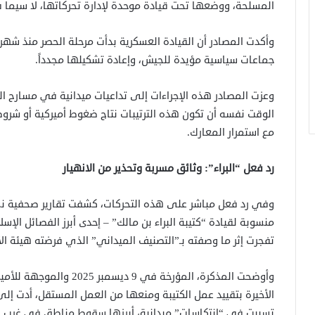
المسلحة، ووضعها تحت قيادة موحدة لإدارة تحركاتها، لا سيما 
وأكدت المصادر أن القيادة العسكرية بدأت مرحلة الحصر منذ شه
جماعات سياسية مؤيدة للجيش، وإعادة تشكيلها مجدداً.
وعزت المصادر هذه الإجراءات إلى تداعيات ميدانية في مسارح ال
الوقت نفسه أن تكون هذه الترتيبات نتاج ضغوط أميركية أو شروط ل
مع استمرار المعارك.
رد فعل “البراء”: وثائق مسربة وتحذير من الانهيار
وفي رد فعل مباشر على هذه التحركات، كشفت تقارير صحفية نش
منسوبة لقيادة “كتيبة البراء بن مالك” – إحدى أبرز الفصائل الإ
تفجرت إثر ما وصفته بـ”التصنيف الميداني” الذي فرضته هيئة الأ
وأوضحت المذكرة، المؤرخة في 
الأخيرة بتقييد عمل الكتيبة ومنعها من العمل المستقل، أدت إلى
تسببت في “انتكاسات” ميدانية، أبرزها سقوط مناطق في غرب ك