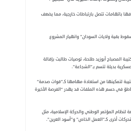
ها باتهامات تتصل بارتباطات خارجية، مما يضعف
قوط بقية ولايات السودان” وانهيار المشروع
بة المصباح أبوزيد طلحة، توصيات طالبت بإقالة
عسكرية بديلة تتسم بـ”الشجاعة”.
تيبة لتمكينها من استعادة مهامها كـ”قوات صدمة”
تباطؤ في حسم هذه الملفات قد يهدر “الفرصة الأخيرة
ة لنظام المؤتمر الوطني والحركة الإسلامية، مثل
 متحركات أخرى كـ”العمل الخاص” و”أسود العرين”.