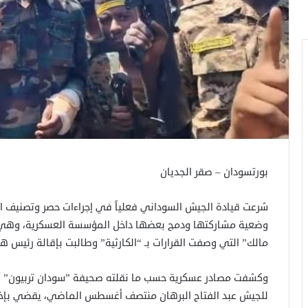
بورتسودان – صقر الجديان
شرعت قيادة الجيش السوداني فعلياً في إجراءات حصر وتصنيف الجم
وضعية مشاركتها ودمج بعضها داخل المؤسسة العسكرية، وهي ال
مالك” التي وصفت القرارات بـ “الكارثية” وطالبت بإقالة رئيس هيئ
وكشفت مصادر عسكرية حسب ما نقلته صحيفة ”سودان تربيون” أن ال
للجيش عبد الفتاح البرهان منتصف أغسطس الماضي، يقضي بإخضا