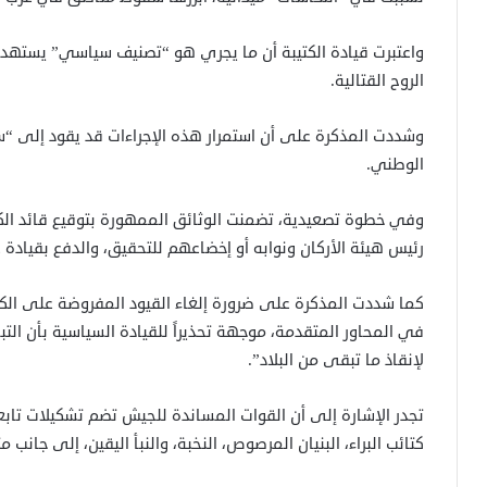
واعتبرت قيادة الكتيبة أن ما يجري هو “تصنيف سياسي” يستهدف
الروح القتالية.
وشددت المذكرة على أن استمرار هذه الإجراءات قد يقود إلى “س
الوطني.
وفي خطوة تصعيدية، تضمنت الوثائق الممهورة بتوقيع قائد الكتي
رئيس هيئة الأركان ونوابه أو إخضاعهم للتحقيق، والدفع بقيادة 
كما شددت المذكرة على ضرورة إلغاء القيود المفروضة على الك
في المحاور المتقدمة، موجهة تحذيراً للقيادة السياسية بأن ال
لإنقاذ ما تبقى من البلاد”.
تجدر الإشارة إلى أن القوات المساندة للجيش تضم تشكيلات تابع
كتائب البراء، البنيان المرصوص، النخبة، والنبأ اليقين، إلى جانب