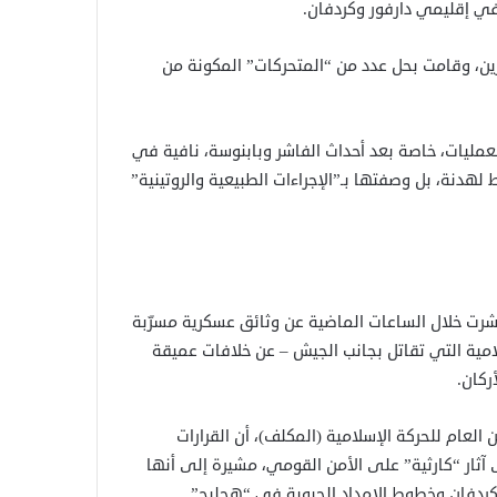
في إقليمي دارفور وكردفان.
رين، وقامت بحل عدد من “المتحركات” المكونة من
عمليات، خاصة بعد أحداث الفاشر وبابنوسة، نافية في
هدنة، بل وصفتها بـ”الإجراءات الطبيعية والروتينية”
رت خلال الساعات الماضية عن وثائق عسكرية مسرّبة
سلامية التي تقاتل بجانب الجيش – عن خلافات عميقة
ركان.
9 ديسمبر 2025 والموجهة للأمين العام للحركة الإسلامية (المكلف)، أن القرارات
 آثار “كارثية” على الأمن القومي، مشيرة إلى أنها
ردفان وخطوط الإمداد الحيوية في “هجليج”.