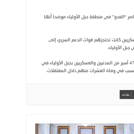
صر “العدو” في منطقة جبل الأولياء موضحا أنها
كريين كانت تحتجزهم قوات الدعم السريع، إلى
ووفقا لقائد في الجيش فإن قوات الدعم السريع احتجزت نحو 4700 أسير من المدنيين والعسكريين بجبل الأولياء في
 تسبب في وفاة العشرات منهم داخل المعتقلات.
طباعة