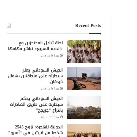
Recent Posts
لجنة تبادل المحتجزين مع
«الدعم السريع» تباشر مهامها
منذ 9 ساعات
الجيش السوداني يعلن
سيطرته على منطقتين بشمال
كردفان
منذ 9 ساعات
الجيش السوداني يحكم
سيطرته على طريق الصادرات
بانتزاع “جريجخ”
منذ 11 ساعة
الدولية للهجرة: نزوح 2545
شخصا من قريتين في “أمبرو”