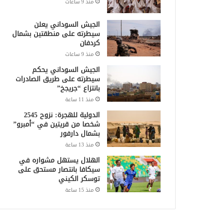
منذ 9 ساعات
الجيش السوداني يعلن
سيطرته على منطقتين بشمال
كردفان
منذ 9 ساعات
الجيش السوداني يحكم
سيطرته على طريق الصادرات
بانتزاع “جريجخ”
منذ 11 ساعة
الدولية للهجرة: نزوح 2545
شخصا من قريتين في “أمبرو”
بشمال دارفور
منذ 13 ساعة
الهلال يستهل مشواره في
سيكافا بانتصار مستحق على
توسكر الكيني
منذ 15 ساعة