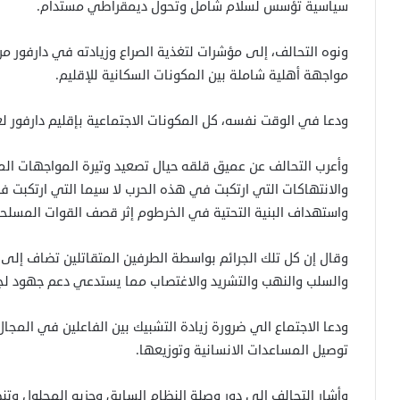
سياسية تؤسس لسلام شامل وتحول ديمقراطي مستدام.
ونوه التحالف، إلى مؤشرات لتغذية الصراع وزيادته في دارفور 
مواجهة أهلية شاملة بين المكونات السكانية للإقليم.
ودعا في الوقت نفسه، كل المكونات الاجتماعية بإقليم دارفور ل
وأعرب التحالف عن عميق قلقه حيال تصعيد وتيرة المواجهات المسل
والانتهاكات التي ارتكبت في هذه الحرب لا سيما التي ارتكبت في 
واستهداف البنية التحتية في الخرطوم إثر قصف القوات المسلحة
وقال إن كل تلك الجرائم بواسطة الطرفين المتقاتلين تضاف إلى
والسلب والنهب والتشريد والاغتصاب مما يستدعي دعم جهود لجن
ودعا الاجتماع الي ضرورة زيادة التشبيك بين الفاعلين في المجال
توصيل المساعدات الانسانية وتوزيعها.
وأشار التحالف إلى دور وصلة النظام السابق وحزبه المحلول وتن