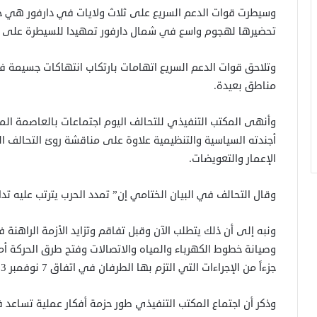
وسيطرت قوات الدعم السريع على ثلاث ولايات في دارفور هي جن
تحضيرها لهجوم واسع في شمال دارفور تمهيدا للسيطرة على ع
وتلاحق قوات الدعم السريع اتهامات بارتكاب انتهاكات جسيمة ف
مناطق بعيدة.
أجندته السياسية والتنظيمية علاوة على مناقشة روئ التحالف الم
الإعمار والتعويضات.
وقال التحالف في البيان الختامي إن” تمدد الحرب يترتب عليه تداعي
ونبه إلى أن ذلك يتطلب الآن وقبل تفاقم وتزايد الأزمة الراهنة
وصيانة خطوط الكهرباء والمياه والاتصالات وفتح طرق الحركة أم
جزءاً من الإجراءات التي التزم بها الطرفان في اتفاق 7 نوفمبر 2023م.
وذكر أن اجتماع المكتب التنفيذي طور حزمة أفكار عملية تساعد 