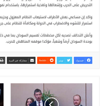
التحريض على الحرب وإشعالها وتغذية استمرارها، باستخدام نف
واكد إن مساعي بعض الأطراف لاستيعاب النظام المعزول وحزبه 
استمرار للتشوه والاضطراب في الدولة ومكافأة للنظام على جرائ
وأعلن التحالف تصديه لكل مخططات تقسيم السودان بما في ذلك 
بوحدة السودان أرضاً وشعباً، مؤكدا موقفه المناهض للحرب.
فيسبوك
تويتر
مشاركة عبر البريد