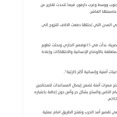
وب ووسط وغرب دارفور، فيما تتحدث تقارير عن
اصمتها الفاشر.
ي المدن التي تحتلها دفعت الالاف للنزوح الى
وأنهى المكتب التنفيذي للتحالف اليوم اجتماعات بالعاصمة المصرية، بدأت في 15نوفمبر الجاري وبحثت تطوير
تعلقة بالأوضاع الإنسانية والانتهاكات وإعادة
ات أمنية وإنسانية أكثر كارثية”.
 فتح ممرات آمنة تضمن إيصال المساعدات للمحتاجين
ام الناس والسلع بشكل حر وآمن دون إعاقة باعتباره
في تقصير أمد الحرب وتفتح الطريق امام عملية