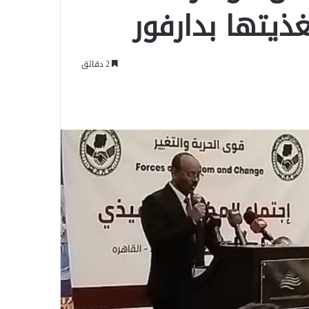
ذيتها بدارفور
2 دقائق