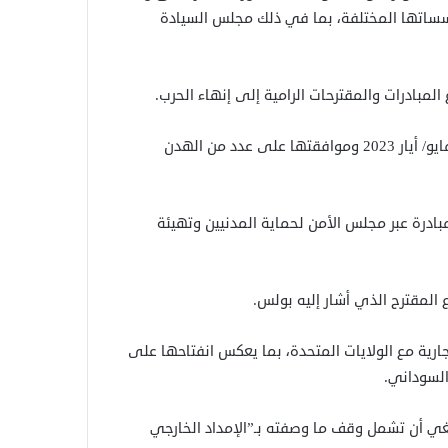
ساتها المختلفة، بما في ذلك مجلس السيادة
لمبادرات والمقترحات الرامية إلى إنهاء الحرب.
وأشارت الخارجية السودانية، إلى توقيعها “إعلان جدة” في 11 مايو/ أيار 2023 وموافقتها على عدد من الهدن
ضحت أن الحكومة قدمت في 22 ديسمبر/ كانون الأول 2025 مبادرة عبر مجلس الأمن لحماية المدنيين وتهيئة
 المقترح الذي أشار إليه بولس.
ارية مع الولايات المتحدة، بما يعكس انفتاحها على
السوداني.
نبغي أن تشمل وقف ما وصفته بـ”الإمداد الخارجي