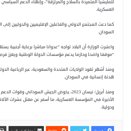
للمليشيا المتمردة بالسلاح والمرتزقة”، وإنهاء الدعم السياس
العسكرية.
كما دعت المجتمع الدولي والفاعلين الإقليميين والدوليين إلى 
السودان.
واعتبرت الوزارة أن البلاد تواجه “عدوانا مباشرا برعاية أجنبية 
“موقفا واضحا وحازما يدعم مؤسسات الدولة الوطنية ويعزز فرص 
ومنذ أشهر تقود الولايات المتحدة والسعودية، عبر الرباعية الدو
هدنة إنسانية في السودان.
ومنذ أبريل/ نيسان 2023، يخوض الجيش السوداني و
ودولية.
فيسبوك
تويتر
مشاركة عبر البريد