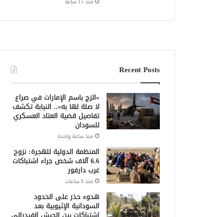
منذ 15 ساعة
Recent Posts
«الزج باسم الإمارات في صراع
لا صلة لها به».. النيابة تكشف
تفاصيل قضية العتاد العسكري
للسودان
منذ ساعة واحدة
المنظمة الدولية للهجرة: نزوح
6.6 آلاف شخص جراء اشتباكات
غرب دارفور
منذ 8 ساعات
هدوء حذر على الحدود
السودانية الإثيوبية بعد
اشتباكات بين الجيش الفيدرالي