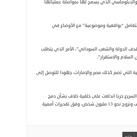
ي والدبلوماسي الذي يسمح لها بمواصلة عملياتها
التعامل “بواقعية وموضوعية” مع الأوضاع في
يستهدف الدولة والشعب السوداني”، الأمر الذي يتطلب
السلام والاستقرار”.
لية التي تضم كذلك مصر والإمارات، جهودا للتوصل إلى
قوات الدعم السريع حربا اندلعت على خلفية خلاف بشأن دمج
الأخيرة في المؤسسة العسكرية، ما أسفر عن مقتل عشرات الآلاف ونزوح نحو 13 مليون شخص، وفق تقديرات أممية
طباعة