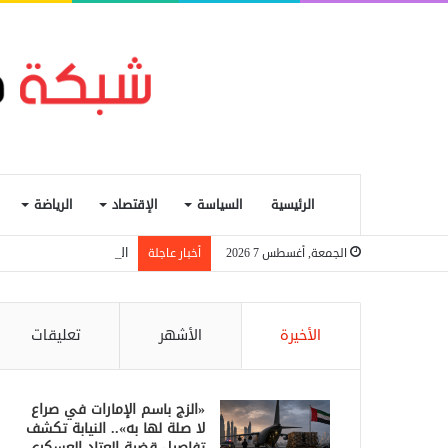
الرئيسية
السياسة
الإقتصاد
الرياضة
المنظمة الدولية للهجرة: نزوح 6.6 آلاف شخص جراء اشتباك
الجمعة, أغسطس 7 2026
أخبار عاجلة
الأخيرة
الأشهر
تعليقات
«الزج باسم الإمارات في صراع
لا صلة لها به».. النيابة تكشف
تفاصيل قضية العتاد العسكري