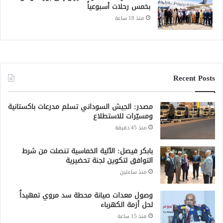
Recent Posts
مصدر: الجيش السوداني تسلم مدرعات باكستانية
ومسيّرات للاستطلاع
منذ 45 دقيقة
بابكر فيصل: الآلية الخماسية تنصلت من شرط
التوافق لتكوين لجنة تحضيرية
منذ ساعتين
وصول معدات صيانة محطة سد مروي تمهيداً
لحل أزمة الكهرباء
منذ 15 ساعة
حريق محدود بمستشفى مدني التعليمي إثر
صاعقة رعدية
منذ 15 ساعة