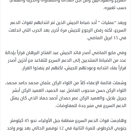
السريع والسودانيين ومن أجل العدالة والمساواة والحرية والسلام،
حسب تعبيره.
ويعد “عمليات ” أحد ضباط الجيش الذين تم انتدابهم لقوات الدعم
السريع، لكنه رفض الرجوع للجيش مرة أخرى بعد الحرب التي اندلعت
في 15 ابريل الماضي.
وفي مايو الماضي أصدر قائد الجيش عبد الفتاح البرهان قراراً بإحالة
عدد من الضباط المنتدبين إلى الدعم السريع للتقاعد مع آخرَين أصدر
قراراً بفك انتدابه وعودتهم للجيش، لكنهم لم ينفذوا القرار.
وشملت قائمة الإعفاء كلاً من اللواء الركن عثمان محمد حامد محمد،
اللواء الركن حسن محجوب الفاضل عبد الحميد، العميد الركن أبشر
جبريل بلايل، والعميد الركن عمر حمدان أحمد حماد الذي كان يمثل
الدعم السريع في منبر جدة للمفاوضات.
وهاجمت قوات الدعم السريع منطقة جبل الأولياء، نحو 45 كيلومتر
جنوبي الخرطوم، للمرة الثانية في 12 نوفمبر الحالي بعد يوم واحد