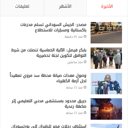
منذ 45 دقيقة
بابكر فيصل: الآلية الخماسية تنصلت من شرط
التوافق لتكوين لجنة تحضيرية
منذ ساعتين
وصول معدات صيانة محطة سد مروي تمهيداً
لحل أزمة الكهرباء
منذ 15 ساعة
حريق محدود بمستشفى مدني التعليمي إثر
صاعقة رعدية
منذ 15 ساعة
استئناف رحلات مصر للطيران إلى بورتسودان
بخمس رحلات أسبوعياً
منذ 18 ساعة