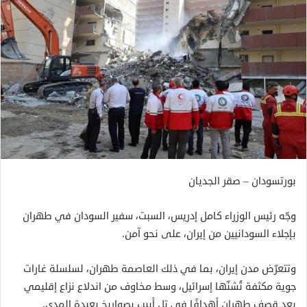
بورتسودان – صقر الجديان
وجّه رئيس الوزراء كامل إدريس، السبت، سفير السودان في طهران
بإجلاء السودانيين من إيران، على نحو آمن.
وتتعرّض مدن إيران، بما في ذلك العاصمة طهران، لسلسلة غارات
جوية مكثفة تُشنّها إسرائيل، وسط مخاوف من اندلاع نزاع إقليمي
بعد قصف طهران أهدافًا في تل أبيب بصواريخ بعيدة المدى.