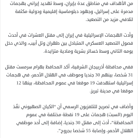
من الأهداف في مناطق عدة بإيران، وسط تهديد إيراني بهجمات
مدمرة على إسرائيل، وجهود دبلوماسية إقليمية ودولية مكثفة
لتلافي مزيد من التصعيد.
وأدت الهجمات الإسرائيلية في إيران إلى مقتل العشرات في أحدث
فصول التصعيد العسكري المتبادل بين طهران وتل أبيب، والذي دخل
يومه الثاني وسط خسائر بشرية ومادية متزايدة.
ففي محافظة أذربيجان الشرقية، أكد المحافظ بهرام سرمست مقتل
31 شخصا، بينهم 30 جنديا وموظف في الهلال الأحمر، في هجمات
إسرائيلية استهدفت 19 موقعا في عموم المحافظة، بينها 12
موقعا في مدينة تبريز.
وأضاف في تصريح للتلفزيون الرسمي أن “الكيان الصهيوني نفّذ
اليوم (السبت) هجمات على 19 نقطة مختلفة في عموم
المحافظة”، أدت إلى مقتل 30 جنديا، إضافة إلى أحد موظفي
الهلال الأحمر، وإصابة 55 شخصا بجروح”.