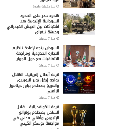
منذ دقيقة واحدة
هدوء حذر على الحدود
السودانية الإثيوبية بعد
اشتباكات بين الجيش الفيدرالي
وجبهة تيغراي
منذ 7 ساعات
السودان يتجه لإعادة تنظيم
التجارة الحدودية ومراجعة
الاتفاقيات مع دول الجوار
منذ 7 ساعات
قرعة أبطال إفريقيا.. الهلال
يواجه إيغل نوير البورندي
والمريخ يصطدم بباور ديناموز
الزامبي
منذ 7 ساعات
قرعة الكونفدرالية.. هلال
الساحل يصطدم بولوالو
الإثيوبي وأهلي مدني في
مواجهة توسكر الكيني