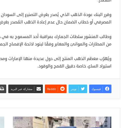
المُصدر.
وقرر البنك عودة الذهب الذي يُصدر بغرض التصنيع إلى السودان 
المصرفي أو خطاب الضمان حال عدم إعادة الذهب المُصدر بغرض 
وطالب المنشور سلطات الجمارك بمراقبة أحد المسموح به في ح
من المطارات والموانئ والمعابر وفقًا لبنود لائحة الإفصاح الجمركي لسنة 2015
ويُهرّب معظم الذهب المنتج إلى دول عديدة منها الإمارات ومص
استيراد السلع، خاصة دقيق القمح والوقود.
فيسبوك
تويتر
مشاركة عبر البريد