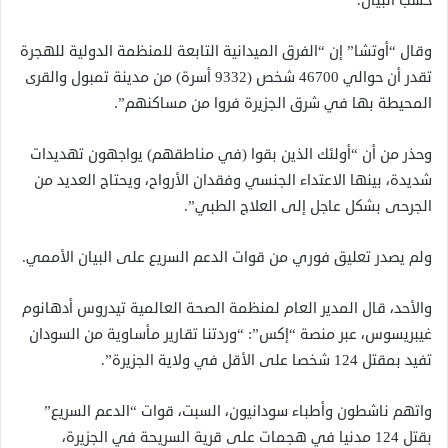
حسب البيان.
وقال “أوتشا” إن “الفرق الميدانية التابعة للمنظمة الدولية للهجرة
تقدر أن حوالي 46700 شخص (9332 أسرة) من مدينة تمبول والقرى
المحيطة بها في شرق الجزيرة فروا من مساكنهم”.
وحذر من أن “أولئك الذين بقوا (في مناطقهم) يواجهون تهديدات
شديدة، بينها الاعتداء الجنسي وفقدان الأرواح، ويحتاج العديد من
الجرحى بشكل عاجل إلى العلاج الطبي”.
ولم يصدر تعليق فوري من قوات الدعم السريع على البيان الأممي.
والأحد، قال المدير العام لمنظمة الصحة العالمية تيدروس أدهانوم
غيبريسوس، عبر منصة “إكس”: “وردتنا تقارير مأساوية من السودان
تفيد بمقتل 124 شخصا على الأقل في ولاية الجزيرة”.
واتهم ناشطون وأطباء سودانيون، السبت، قوات “الدعم السريع”
بقتل 124 مدنيا في هجمات على قرية السريحة في الجزيرة،