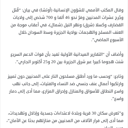
وقال المكتب الأممي للشؤون الإنسانية (أوتشا) في بيان: “قُتل
وجُرح عشرات المدنيين وفرّ نحو 46 ألفا و 700 شخص إلى ولايات
القضارف وكسلا (شرق) ونهر النيل (شمال)، في أعقاب موجة من
العنف المسلح والهجمات بولاية الجزيرة وسط السودان خلال
الأسبوع الماضي”.
وأضاف أن “التقارير الميدانية الأولية تفيد بأن قوات الدعم السريع
شنت هجوما كبيرا عبر شرق الجزيرة بين 20 و25 أكتوبر الجاري”.
وتابع: “وحسب ما ورد أطلق مسلحون النار على المدنيين دون تمييز
وارتكبوا أعمال عنف جنسي ضد النساء والفتيات، إلى جانب نهب
واسع النطاق للأسواق والمنازل وإحراق المزارع، مما أدى إلى دمار
واسع”.
و”تعرض سكان 30 قرية وبلدة لاعتداءات جسدية وإذلال وتهديدات،
مما أدى إلى فرار الآلاف من المدنيين من منازلهم بحثا عن الأمان”،