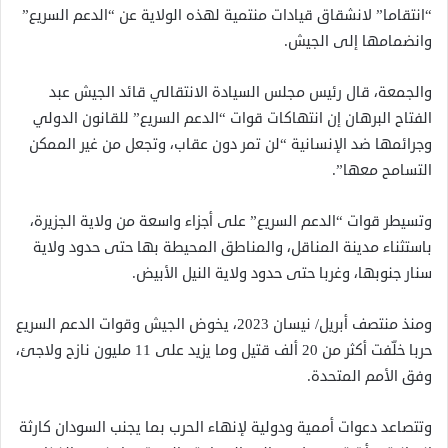
“انتقاما” لانشقاق قيادات منتمية لهذه الولاية عن “الدعم السريع”
وانضمامها إلى الجيش.
والجمعة، قال رئيس مجلس السيادة الانتقالي قائد الجيش عبد
الفتاح البرهان إن انتهاكات قوات “الدعم السريع” للقانون الدولي
وجرائمها ضد الإنسانية “لن تمر دون عقاب، وتجعل من غير الممكن
التسامح معها”.
وتسيطر قوات “الدعم السريع” على أجزاء واسعة من ولاية الجزيرة،
باستثناء مدينة المناقل، والمناطق المحيطة بها حتى حدود ولاية
سنار جنوبها، وغربا حتى حدود ولاية النيل الأبيض.
ومنذ منتصف أبريل/ نيسان 2023، يخوض الجيش وقوات الدعم السريع
حربا خلّفت أكثر من 20 ألف قتيل وما يزيد على 11 مليون نازح ولاجئ،
وفق الأمم المتحدة.
وتتصاعد دعوات أممية ودولية لإنهاء الحرب بما يجنب السودان كارثة