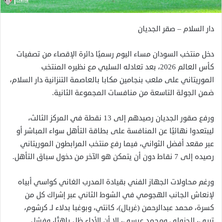
دار السلام – صقر الجديان
دخل منتخب السودان مساء اليوم رسميًا دائرة الإقصاء من تصفيات
كأس العالم 2026، بعد تعادله السلبي مع نظيره المنتخب
الموريتاني على ملعب بنجامين مكابا بالعاصمة التنزانية دار السلام،
ضمن الجولة التاسعة من منافسات المجموعة الثانية.
ورفع صقور الجديان رصيدهم إلى 13 نقطة في المركز الثالث،
ليبتعدوا نهائيًا عن المنافسة على بطاقة التأهل سواء المباشر أو
عبر مقعد أفضل الثواني، فيما رفع منتخب المرابطون الموريتاني
رصيده إلى 7 نقاط دون أن يتمكن هو الآخر من دخول سباق التأهل.
ورغم محاولات الجهاز الفني بقيادة المدرب الغاني كواسي أبياه
لإنعاش الجانب الهجومي في الشوط الثاني عبر إشراك كل من
كسرة، محمد عبدالرحمن (غربال)، كانتي، وبوغبا بدلاء لـ كرشوم،
تيري، الجزولي ومحمد عيسى، إلا أن الأداء ظل باهتًا، وفشل