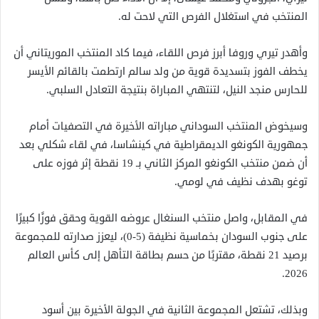
المنتخب في استغلال الفرص التي لاحت له.
وأهدر تيري وروفا أبرز فرص اللقاء، فيما كاد المنتخب الموريتاني أن
يخطف الفوز بتسديدة قوية من ولد سالم ارتطمت بالقائم الأيسر
للحارس منجد النيل، لتنتهي المباراة بنتيجة التعادل السلبي.
وسيخوض المنتخب السوداني مباراته الأخيرة في التصفيات أمام
جمهورية الكونغو الديمقراطية في كينشاسا، في لقاء شكلي بعد
أن ضمن منتخب الكونغو المركز الثاني بـ 19 نقطة إثر فوزه على
توغو بهدف نظيف في لومي.
في المقابل، واصل منتخب السنغال عروضه القوية وحقق فوزًا كبيرًا
على جنوب السودان بخماسية نظيفة (5-0)، ليعزز صدارته للمجموعة
برصيد 21 نقطة، مقتربًا من حسم بطاقة التأهل إلى كأس العالم
2026.
وبذلك، تشتعل المجموعة الثانية في الجولة الأخيرة بين أسود