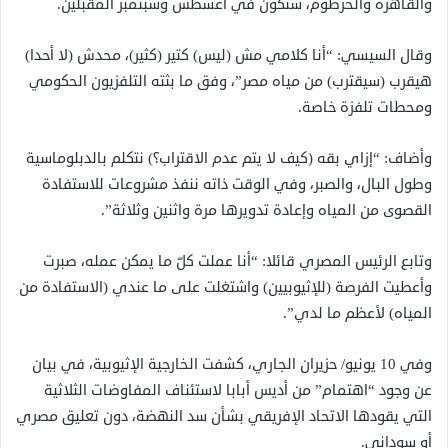
والقاهرة والخرطوم، ستكون في أغسطس وسبتمبر المقبلين.
وقال السيسي: “أنا كلامي مش (ليس) كتير (كثير)، محدش (لا أحدا)
هيقرب (سيقترب) من مياه مصر”، وفق ما بثته التلفزيون الحكومي
ومحطات تلفزة خاصة.
وأضاف: “إزاي بقه (كيف لا يتم عدم الاقتراب؟) نتكلم بالدبلوماسية
وطول البال، والصبر، وفي الوقت ذاته ننفذ مشروعات للاستفادة
القصوى من المياه وإعادة تدويرها مرة واثنين وثلاثة”.
وتابع الرئيس المصري قائلا: “أنا عملت كلّ ما يمكن عمله، صبرت
وأعطيت الفرصة (للإثيوبيين) واشتغلت على ما عندي (الاستفادة من
المياه) لأعظم ما لدي”.
وفي 10 يونيو/ حزيران الجاري، كشفت الخارجية الإثيوبية، في بيان
عن وجود “اهتمام” من أديس أبابا لاستئناف المفاوضات الثلاثية
التي يقودها الاتحاد الإفريقي بشأن سد النهضة، دون تعليق مصري
أو سوداني.