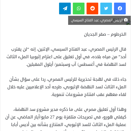
فيسبوك
تويتر
واتساب
تيلقرام
الرئيس المصري، عبد الفتاح السيسي
الخرطوم – صقر الجديان
قال الرئيس المصري، عبد الفتاح السيسي، الإثنين، إنه “لن يقترب
أحد” من مياه بلاده، في أول تعليق على اعتزام إثيوبيا الملء الثالث
لسد النهضة في أغسطس/ آب وسبتمبر/ أيلول المقبلين.
جاء ذلك في لهجة تحذيرية للرئيس المصري، ردا على سؤال بشأن
الملء الثالث لسد النهضة الإثيوبي، طرحه أحد الإعلاميين عليه خلال
لقاء معهم عقب افتتاح مشروعات تنموية.
وهذا أول تعليق مصري على ما ذكره مدير مشروع سد النهضة،
كيفلي هورو، في تصريحات متلفزة يوم 27 مايو/أيار الماضي، عن أن
عملية الملء الثالث للسد الإثيوبي، المتنازع بشأنه بين أديس أبابا