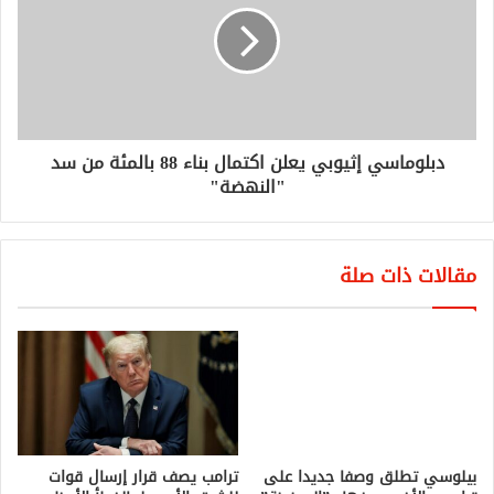
دبلوماسي إثيوبي يعلن اكتمال بناء 88 بالمئة من سد
"النهضة"
مقالات ذات صلة
بيلوسي تطلق وصفا جديدا على
ترامب والأخير يصفها بـ”المجنونة”
يوليو 27, 2020
ترامب يصف قرار إرسال قوات