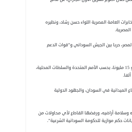
ابرات العامة المصرية اللواء حسن رشاد، ونظيره
المصرية.
ن، الجار الجنوبي لمصر، حربا بين الجيش السوداني و”قوات الدعم
وأسفرت الحرب عن مقتل أكثر من 20 ألف شخص ونزوح ولجوء نحو 15 مليونا، بحسب الأمم المتحدة والسلطات المحلية،
اع الميدانية في السودان، والجهود الدولية
ه وسلامة أراضيه، ورفضها القاطع لأي محاولات من
نات حكم موازية للحكومة السودانية الشرعية”.