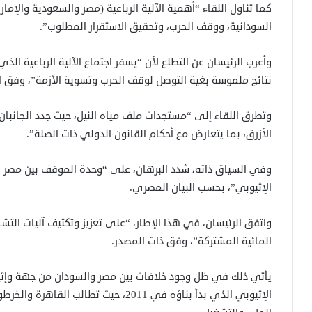
كما تناول اللقاء “أهمية الآلية الرباعية (مصر والسعودية والإم
السودانية، ووقف الحرب، وتحقيق الاستقرار المطلوب”.
وأعرب الرئيسان عن التطلع لأن “يسفر اجتماع الآلية الرباعية ا
نتائج ملموسة بغية التوصل لوقف الحرب وتسوية الأزمة”، وفق ال
وتطرق اللقاء إلى “مستجدات ملف مياه النيل، حيث جدد الجانبان 
الأزرق، بما يتعارض مع أحكام القانون الدولي ذات الصلة”.
وفي السياق ذاته، شدد البرهان، على “وحدة الموقف بين مصر و
الإثيوبي”، بحسب البيان المصري.
واتفق الرئيسان، في هذا الإطار، “على تعزيز وتكثيف آليات التش
المائية المشتركة”، وفق ذات المصدر.
يأتي ذلك في ظل وجود خلافات بين مصر والسودان من جهة وإثي
الإثيوبي الذي بدأ بناؤه في 2011، حيث ت