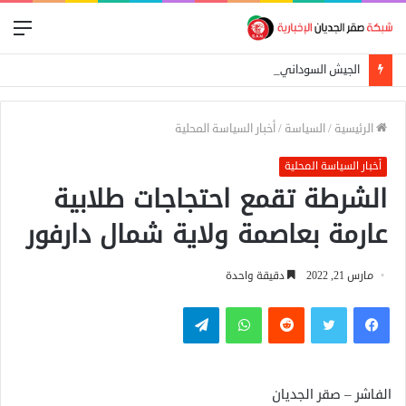
الق
الجيش السوداني يعلن إسقاط مسيرة استهدفت الدلنج ومقتل 5 مدنيين في هجوم جنوبي الأبيض
الرئيسية
/
السياسة
/
أخبار السياسة المحلية
أخبار السياسة المحلية
الشرطة تقمع احتجاجات طلابية
عارمة بعاصمة ولاية شمال دارفور
مارس 21, 2022
دقيقة واحدة
فيسبوك
تويتر
واتساب
تيلقرام
الفاشر – صقر الجديان