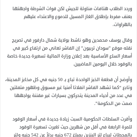
وردد الطلاب هتافات مناوئة للجيش لكن قوات الشرطة واجهتها
بعنف مفرط بإطلاق الغاز المسيل للدموع والاعتداء عليهم
بالهراوات.
وقال يوسف محمدين وهو ناشط بولاية شمال دارفور في تصريح
نقله موقع ”سودان تربيون” إن الفاشر تعاني من ارتفاع كبير في
أسعار السلع الأساسية بعد إعلان وزارة المالية تسعيرة جديدة خاصة
بالوقود خلال اليومين الماضيين.
وأوضح أن قطعة الخبز الواحدة تباع بـ 50 جنيه في كل مخابز المدينة،
وتابع “كما تشهد الفاشر انفلاتا أمنيا غير مسبوق وظهور متفلتين
في عدد من أحياء المدينة يتحركون بسيارات غير مقننة يواجهها
صمت من الحكومة”.
وأقرت السلطات الحكومية السبت زيادة جديدة في أسعار الوقود
للمرة الرابعة في أقل من شهرين حيث تغيرت تسعيرة الوقود
بالمحطات ليباع لتر البنزين بمبلغ 672 جنيه بدلاً عن 542 جنيه ولتر