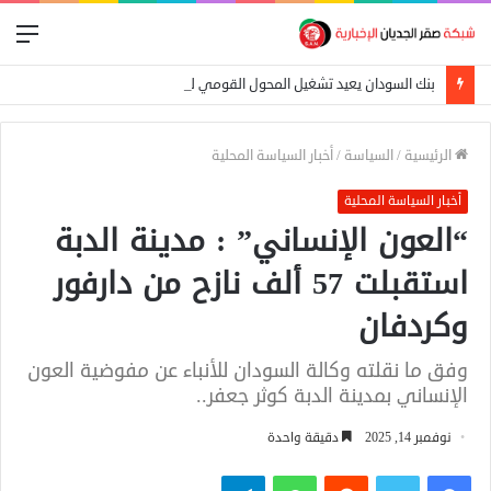
الق
بنك السودان يعيد تشغيل المحول القومي للدفع الإلكتروني
الرئيسية
/
السياسة
/
أخبار السياسة المحلية
أخبار السياسة المحلية
“العون الإنساني” : مدينة الدبة
استقبلت 57 ألف نازح من دارفور
وكردفان
وفق ما نقلته وكالة السودان للأنباء عن مفوضية العون
الإنساني بمدينة الدبة كوثر جعفر..
نوفمبر 14, 2025
دقيقة واحدة
فيسبوك
تويتر
واتساب
تيلقرام