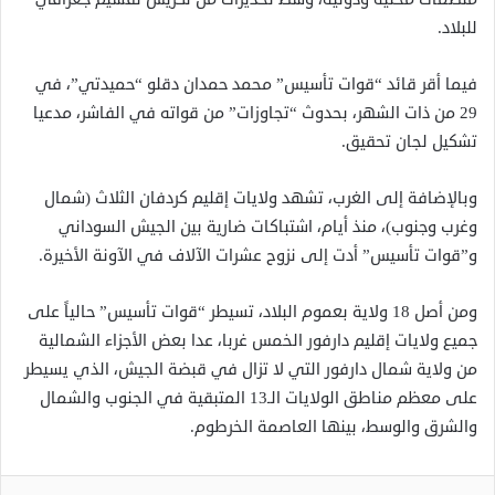
للبلاد.
فيما أقر قائد “قوات تأسيس” محمد حمدان دقلو “حميدتي”، في
29 من ذات الشهر، بحدوث “تجاوزات” من قواته في الفاشر، مدعيا
تشكيل لجان تحقيق.
وبالإضافة إلى الغرب، تشهد ولايات إقليم كردفان الثلاث (شمال
وغرب وجنوب)، منذ أيام، اشتباكات ضارية بين الجيش السوداني
و”قوات تأسيس” أدت إلى نزوح عشرات الآلاف في الآونة الأخيرة.
ومن أصل 18 ولاية بعموم البلاد، تسيطر “قوات تأسيس” حالياً على
جميع ولايات إقليم دارفور الخمس غربا، عدا بعض الأجزاء الشمالية
من ولاية شمال دارفور التي لا تزال في قبضة الجيش، الذي يسيطر
على معظم مناطق الولايات الـ13 المتبقية في الجنوب والشمال
والشرق والوسط، بينها العاصمة الخرطوم.