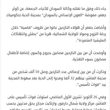
جاء ذلك وفق ما نقلته وكالة السودان للأنباء، الجمعة، عن كوثر
جعفر، مفوضة “العون الإنساني بالسودان” بمدينة الدبة (حكومية).
وأضافت جعفر أن هؤلاء النازحين عانوا من ظروف “قاسية” خلال
رحلة النزوح وصولا للولاية الشمالية، هربا من “بطش وانتهاكات
المليشيا المتمردة”.
وأوضحت أن من بين النازحين مصابين بجروح وكسور، إضافة لأطفال
مصابون بسوء التغذية.
وذكرت أن من بين إجمالي عدد النازحين وصل 50 ألف شخص من
مدينة الفاشر، بينهم 32 ألفا وفدوا إلى الدبة بعد سقوط المدينة
بيد “قوات تأسيس”.
وفي 26 أكتوبر/ تشرين الأول الماضي، استولت قوات تأسيس على
الفاشر، مركز ولاية شمال دارفور، وارتكبت مجازر بحق مدنيين بحسب
منظمات محلية ودولية، وسط تحذيرات من تكريس تقسيم جغرافي