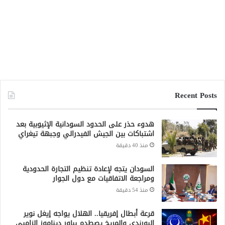
Recent Posts
هدوء حذر على الحدود السودانية الإثيوبية بعد
اشتباكات بين الجيش الفيدرالي وجبهة تيغراي
منذ 40 دقيقة
السودان يتجه لإعادة تنظيم التجارة الحدودية
ومراجعة الاتفاقيات مع دول الجوار
منذ 54 دقيقة
قرعة أبطال إفريقيا.. الهلال يواجه إيغل نوير
البورندي والمريخ يصطدم بباور ديناموز الزامبي