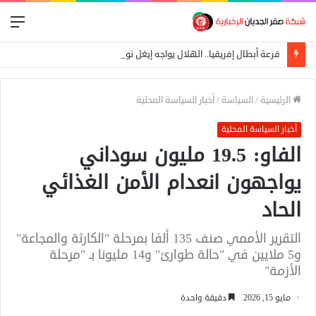
الق
قرعة أبطال إفريقيا.. الهلال يواجه إيغل نوير البورندي والمريخ يصطدم بباور ديناموز الزامبي
الرئيسية
/
السياسة
/
أخبار السياسة المحلية
أخبار السياسة المحلية
الفاو: 19.5 مليون سوداني
يواجهون انعدام الأمن الغذائي
الحاد
التقرير الأممي صنف 135 ألفا بمرحلة "الكارثة والمجاعة"
و5 ملايين في "حالة طوارئ" و14 مليونا بـ "مرحلة
الأزمة"
مايو 15, 2026
دقيقة واحدة