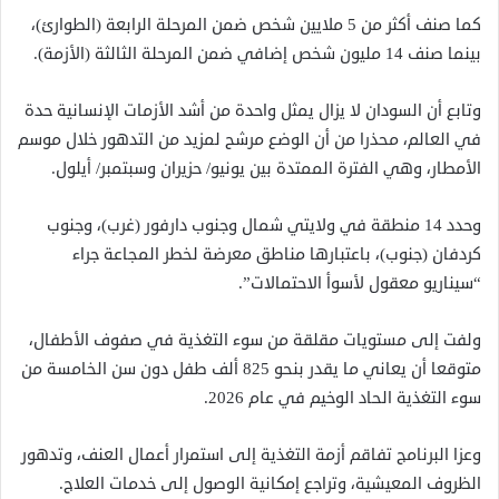
كما صنف أكثر من 5 ملايين شخص ضمن المرحلة الرابعة (الطوارئ)،
بينما صنف 14 مليون شخص إضافي ضمن المرحلة الثالثة (الأزمة).
وتابع أن السودان لا يزال يمثل واحدة من أشد الأزمات الإنسانية حدة
في العالم، محذرا من أن الوضع مرشح لمزيد من التدهور خلال موسم
الأمطار، وهي الفترة الممتدة بين يونيو/ حزيران وسبتمبر/ أيلول.
وحدد 14 منطقة في ولايتي شمال وجنوب دارفور (غرب)، وجنوب
كردفان (جنوب)، باعتبارها مناطق معرضة لخطر المجاعة جراء
“سيناريو معقول لأسوأ الاحتمالات”.
ولفت إلى مستويات مقلقة من سوء التغذية في صفوف الأطفال،
متوقعا أن يعاني ما يقدر بنحو 825 ألف طفل دون سن الخامسة من
سوء التغذية الحاد الوخيم في عام 2026.
وعزا البرنامج تفاقم أزمة التغذية إلى استمرار أعمال العنف، وتدهور
الظروف المعيشية، وتراجع إمكانية الوصول إلى خدمات العلاج.