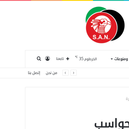
℃
35
تسجيل
بحث
ا ومنوعات
تابعنا
الخرطوم
من نحن
إتصل بنا
الدخول
عن
ة
حواسب