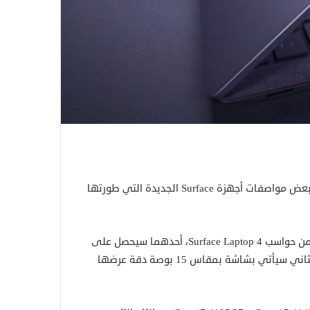
سرّبت بعض المواقع وصفحات الإنترنت المهتمة بشؤون التقنية بعض مواصفات أجهزة Surface الجديدة التي طورتها
وتبعا للمعلومات المتوفرة فإن مايكروسوفت ستطلق نموذجين من حواسب Surface Laptop 4، أحدهما سيحصل على
شاشة بمقاس 13.5 بوصة دقة عرضها (2256/1504) والنموذج الثاني سيأتي بشاشة بمقاس 15 بوصة دقة عرضها