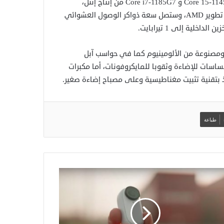
ومن المفترض أن تحصل نماذج هذه الأجهزة على معالجات Core 15-1145G7 و Core i7-1185G7 من إنتاج إنتل،
ومعالجات Ryzen 4000 و Ryzen 5 4680U و Ryzen 7 4980Uمن تطوير AMD، وستصل سعة ذواكر الوصول العشوائي
 ومصنوعة من الألومينيوم كما في حواسب آبل
ساسات للإضاءة وثقوبا للمايكروفونات، أما مكبرات
بتقنية تثبيت مغناطيسية وعلى مصباح إضاءة صغير.
طباعة