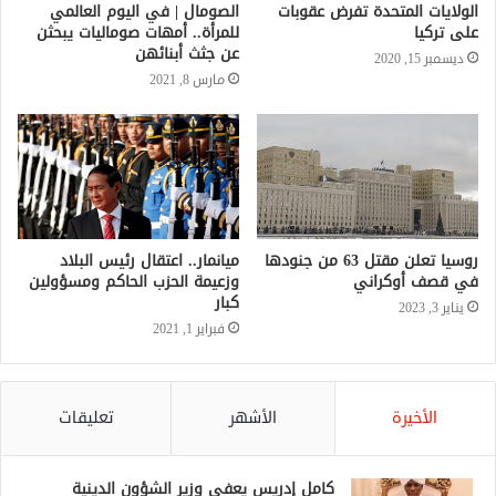
الولايات المتحدة تفرض عقوبات
الصومال | في اليوم العالمي
على تركيا
للمرأة.. أمهات صوماليات يبحثن
عن جثث أبنائهن
ديسمبر 15, 2020
مارس 8, 2021
روسيا تعلن مقتل 63 من جنودها
ميانمار.. اعتقال رئيس البلاد
في قصف أوكراني
وزعيمة الحزب الحاكم ومسؤولين
كبار
يناير 3, 2023
فبراير 1, 2021
الأخيرة
الأشهر
تعليقات
كامل إدريس يعفي وزير الشؤون الدينية