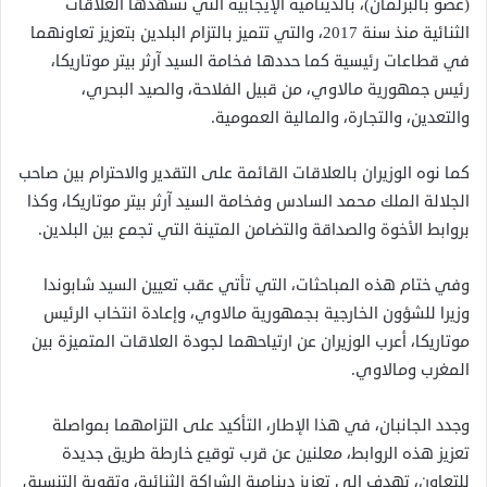
(عضو بالبرلمان)، بالدينامية الإيجابية التي تشهدها العلاقات
الثنائية منذ سنة 2017، والتي تتميز بالتزام البلدين بتعزيز تعاونهما
في قطاعات رئيسية كما حددها فخامة السيد آرثر بيتر موتاريكا،
رئيس جمهورية مالاوي، من قبيل الفلاحة، والصيد البحري،
والتعدين، والتجارة، والمالية العمومية.
كما نوه الوزيران بالعلاقات القائمة على التقدير والاحترام بين صاحب
الجلالة الملك محمد السادس وفخامة السيد آرثر بيتر موتاريكا، وكذا
بروابط الأخوة والصداقة والتضامن المتينة التي تجمع بين البلدين.
وفي ختام هذه المباحثات، التي تأتي عقب تعيين السيد شابوندا
وزيرا للشؤون الخارجية بجمهورية مالاوي، وإعادة انتخاب الرئيس
موتاريكا، أعرب الوزيران عن ارتياحهما لجودة العلاقات المتميزة بين
المغرب ومالاوي.
وجدد الجانبان، في هذا الإطار، التأكيد على التزامهما بمواصلة
تعزيز هذه الروابط، معلنين عن قرب توقيع خارطة طريق جديدة
للتعاون، تهدف إلى تعزيز دينامية الشراكة الثنائية، وتقوية التنسيق