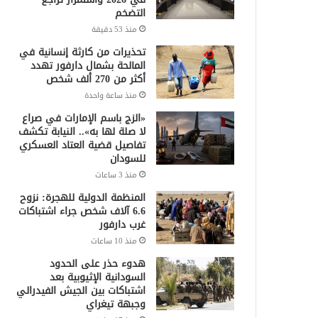
التضخم
منذ 53 دقيقة
تحذيرات من كارثة إنسانية في
المالحة بشمال دارفور تهدد
أكثر من 270 ألف شخص
منذ ساعة واحدة
«الزج باسم الإمارات في صراع
لا صلة لها به».. النيابة تكشف
تفاصيل قضية العتاد العسكري
للسودان
منذ 3 ساعات
المنظمة الدولية للهجرة: نزوح
6.6 آلاف شخص جراء اشتباكات
غرب دارفور
منذ 10 ساعات
هدوء حذر على الحدود
السودانية الإثيوبية بعد
اشتباكات بين الجيش الفيدرالي
وجبهة تيغراي