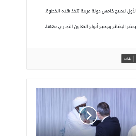
عة إسرائيل كان قد سن عام 1958، ويقضي بحظر البضائع وجميع أنواع التعاون التجاري معها،
طباعة