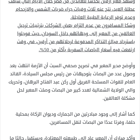
وشهد معبر أرقين تكدسًا للعائدين من مصر خلال الأيام التي سبقت
عطلة العيد، نتج عنه ثلاث وفيات جراء ضربات الشمس والازدحام
وعدم توفر الرعاية الطبية العاجلة.
وشكا المسافرون من عدم التزام بعض الشركات بترتيبات ترحيل
العالقين من المعبر إلى وجهاتهم داخل السودان، حيث فوجئوا
باسترداد مبالغ التذاكر المدفوعة لرحلاتهم من أرقين، في وقت
ارتفعت فيه أسعار الباصات السفرية بأكثر من 50%.
وأوضح مدير المعبر في تصريح صحفي السبت أن الأزمة انتهت بعد
وصول عدد من البصات بتوجيهات من رئيس مجلس السيادة، القائد
العام للقوات المسلحة الفريق أول ركن عبد الفتاح البرهان، وتحريك
والي الولاية الشمالية لعدد كبير من البصات وصلت المعبر لحل
مشكلة العالقين.
كما أشار إلى وجود مبادرتين من الجمارك وديوان الزكاة بمحلية
حلفا، وفرتا عددًا من البصات لنقل المسافرين.
وأكد مبارك أن المعبر عاد إلى طبيعته المعتادة، ويستقبل حاليًا ما