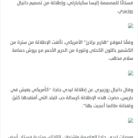
فستانًا للمصممة إليسا سكيابارلي، وإطلالة من تصميم دانيال
روزبيري.
وفقًا لموقع “هاربر براذرز” الأمريكي، تألفت الإطلالة من سترة من
الكشمير باللون الكحلي وتنورة من الحرير الأحمر مع بروش حمامة
سلام مذهب.
وقال دانيال روزبيري عن إطلالة ليدي جاجا: “كأمريكي يعيش في
باريس، حضرت هذه الإطلالة كرسالة حب للبلد التي أفتقدها كثيرً،
ولفنانة طالما أعجبت بها”.
ووصلت ليدي جاجا العاصمة واشنطن، الثلاثاء، مرتدية فستان أبيض