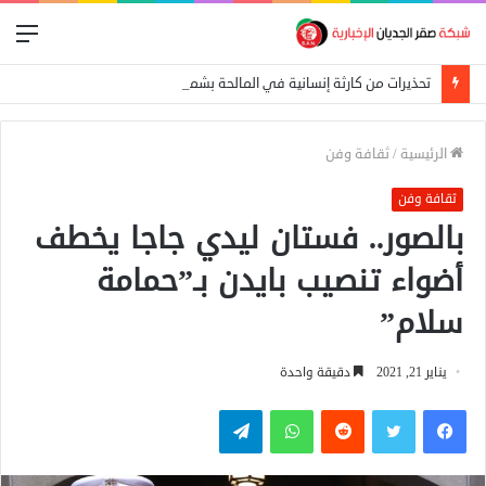
الق
تحذيرات من كارثة إنسانية في المالحة بشمال دارفور تهدد أكثر من 270 ألف شخص
الرئيسية
/
ثقافة وفن
ثقافة وفن
بالصور.. فستان ليدي جاجا يخطف
أضواء تنصيب بايدن بـ”حمامة
سلام”
يناير 21, 2021
دقيقة واحدة
فيسبوك
تويتر
واتساب
تيلقرام