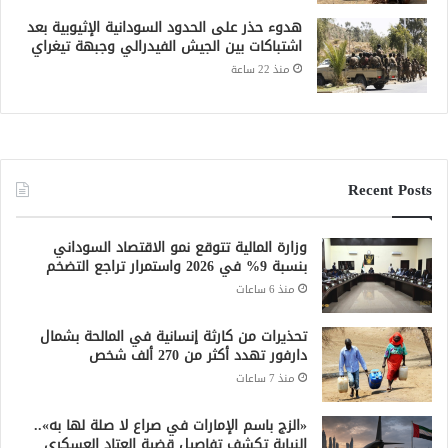
هدوء حذر على الحدود السودانية الإثيوبية بعد
اشتباكات بين الجيش الفيدرالي وجبهة تيغراي
منذ 22 ساعة
Recent Posts
وزارة المالية تتوقع نمو الاقتصاد السوداني
بنسبة 9% في 2026 واستمرار تراجع التضخم
منذ 6 ساعات
تحذيرات من كارثة إنسانية في المالحة بشمال
دارفور تهدد أكثر من 270 ألف شخص
منذ 7 ساعات
«الزج باسم الإمارات في صراع لا صلة لها به»..
النيابة تكشف تفاصيل قضية العتاد العسكري