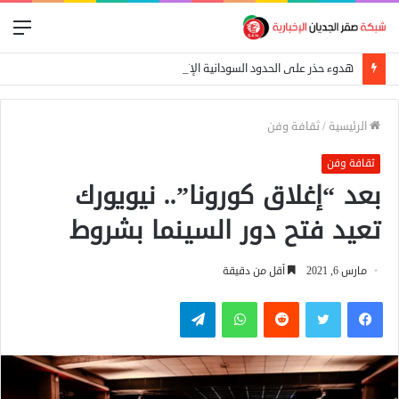
الق
هدوء حذر على الحدود السودانية الإثيوبية بعد اشتباكات بين الجيش الفيدرالي وجبهة تيغراي
الرئيسية
/
ثقافة وفن
ثقافة وفن
بعد “إغلاق كورونا”.. نيويورك
تعيد فتح دور السينما بشروط
مارس 6, 2021
أقل من دقيقة
فيسبوك
تويتر
واتساب
تيلقرام