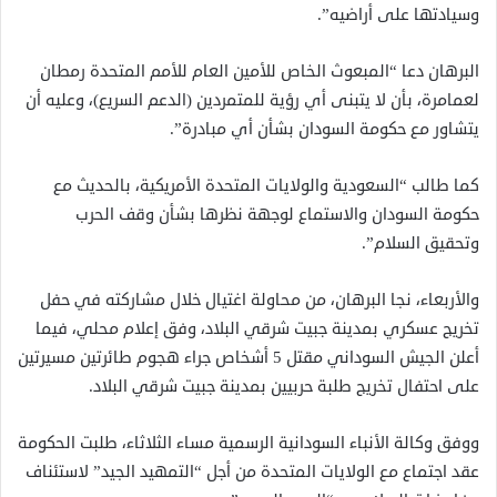
وسيادتها على أراضيه”.
البرهان دعا “المبعوث الخاص للأمين العام للأمم المتحدة رمطان
لعمامرة، بأن لا يتبنى أي رؤية للمتمردين (الدعم السريع)، وعليه أن
يتشاور مع حكومة السودان بشأن أي مبادرة”.
كما طالب “السعودية والولايات المتحدة الأمريكية، بالحديث مع
حكومة السودان والاستماع لوجهة نظرها بشأن وقف الحرب
وتحقيق السلام”.
والأربعاء، نجا البرهان، من محاولة اغتيال خلال مشاركته في حفل
تخريج عسكري بمدينة جبيت شرقي البلاد، وفق إعلام محلي، فيما
أعلن الجيش السوداني مقتل 5 أشخاص جراء هجوم طائرتين مسيرتين
على احتفال تخريج طلبة حربيين بمدينة جبيت شرقي البلاد.
ووفق وكالة الأنباء السودانية الرسمية مساء الثلاثاء، طلبت الحكومة
عقد اجتماع مع الولايات المتحدة من أجل “التمهيد الجيد” لاستئناف