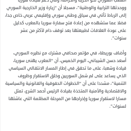
الشعب السوري نحو الحرية والكرامة، وفي دعم سيادة سوريا
ووحدتها الترابية والوطنية”، مسجلا أن “زيارة وزير الخارجية السوري
إلى الرباط تأتي في سياق وطني سوري وإقليمي عربي خاص جدا،
فضلا عما ستشهده من إعادة فتح سفارة سوريا بالمغرب كدليل
على عودة العلاقات لطبيعتها بعد توقف دام لأكثر من عشر
سنوات”.
وأضاف بوريطة، في مؤتمر صحافي مشترك مع نظيره السوري،
أسعد حسن الشيباني، اليوم الخميس، أن “المغرب يهنئ سوريا،
قيادة وشعبا، على ما تحقق في إطار المسار الانتقالي السياسي
الذي يساعد على لم شمل السوريين وخلق الاستقرار وظروف
التنمية”، مشددا على أن “الخطوات الحقوقية والقانونية والسياسية
والاقتصادية والأمنية المتخذة بقيادة الرئيس أحمد الشرع، تمثل
مسارا لاستقرار سوريا وإخراجها من المرحلة المظلمة التي عاشتها
لسنوات”.