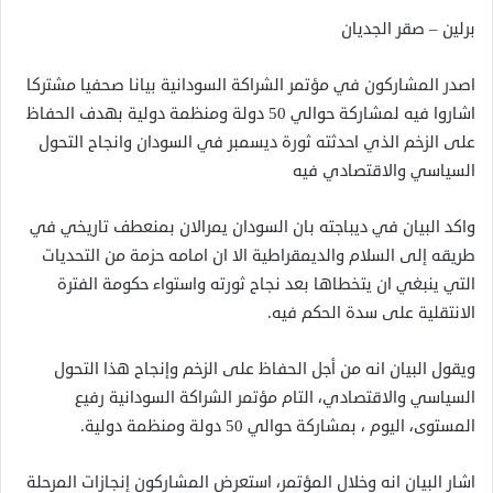
برلين – صقر الجديان
اصدر المشاركون في مؤتمر الشراكة السودانية بيانا صحفيا مشتركا
اشاروا فيه لمشاركة حوالي 50 دولة ومنظمة دولية بهدف الحفاظ
على الزخم الذي احدثته ثورة ديسمبر في السودان وانجاح التحول
السياسي والاقتصادي فيه
واكد البيان في ديباجته بان السودان يمرالان بمنعطف تاريخي في
طريقه إلى السلام والديمقراطية الا ان امامه حزمة من التحديات
التي ينبغي ان يتخطاها بعد نجاح ثورته واستواء حكومة الفترة
الانتقلية على سدة الحكم فيه.
ويقول البيان انه من أجل الحفاظ على الزخم وإنجاح هذا التحول
السياسي والاقتصادي، التام مؤتمر الشراكة السودانية رفيع
المستوى، اليوم ، بمشاركة حوالي 50 دولة ومنظمة دولية.
اشار البيان انه وخلال المؤتمر، استعرض المشاركون إنجازات المرحلة