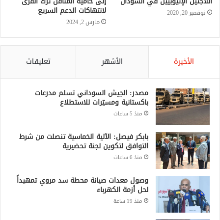
اللاجئين الإثيوبيين في السودان
إلى حامية المناقل ترك القرى
لانتهاكات الدعم السريع
نوفمبر 20, 2020
مارس 2, 2024
الأخيرة
الأشهر
تعليقات
مصدر: الجيش السوداني تسلم مدرعات
باكستانية ومسيّرات للاستطلاع
منذ 5 ساعات
بابكر فيصل: الآلية الخماسية تنصلت من شرط
التوافق لتكوين لجنة تحضيرية
منذ 6 ساعات
وصول معدات صيانة محطة سد مروي تمهيداً
لحل أزمة الكهرباء
منذ 19 ساعة