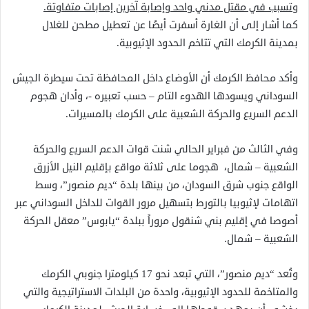
وتسبب في مقتل مدني واحد وإصابة آخرين إصابات متفاوتة.
كما أشار إلى أن الغارة أسفرت أيضًا عن تعطيل مطحن للغلال
بمدينة الكرمك التي تتاخم الحدود الإثيوبية.
وأكد محافظ الكرمك أن الأوضاع داخل المحافظة تحت سيطرة الجيش
السوداني ويسودها الهدوء التام – حسب تعبيره -، وأدان هجوم
الدعم السريع والحركة الشعبية على الكرمك بالمسيرات.
وفي الثالث من فبراير الحالي شنت قوات الدعم السريع والحركة
الشعبية – شمال، هجوما على ثلاثة مواقع بإقليم النيل الأزرق
الواقع جنوب شرق السودان، من بينها بلدة “ديم منصور”، وسط
اتهامات لإثيوبيا بالتورط بتسهيل مرور القوات للداخل السوداني عبر
أصوصا في إقليم بني شنقول مروراً ببلدة “يابوس” معقل الحركة
الشعبية – شمال.
وتُعد “ديم منصور”، التي تبعد نحو 17 كيلومترا جنوبي الكرمك
والمتاخمة للحدود الإثيوبية، واحدة من البلدات الاستراتيجية والتي