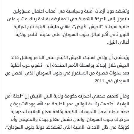
وتشهد جوبا أزمات أمنية وسياسية في أعقاب اعتقال مسؤولين
ينتمون إلى الحركة الشعبية في المعارضة بقيادة رياك مشار، على
خلفية سيطرة “الجيش الأبيض”، وهي مليشيا قبلية تتبع لعرقية
النوير ثاني أكبر قبائل جنوب السودان، على مدينة الناصر بولاية
أعالي النيل.
ويُخشى أن يؤدي استيلاء الجيش الأبيض على الناصر ومقتل قائد
الجيش خلال إجلائه بواسطة الأمم المتحدة إلى نشوب حرب أهلية
بعد سنوات قصيرة من الاستقرار في جنوب السودان الذي انفصل عن
السودان في 2011.
وقال تعميم صحفي أصدرته حكومة ولاية النيل الأبيض إن “لجنة أمن
الولاية اجتمعت رئاسة الوالي عمر الخليفة عبد الله، ووجهت بوضع
خطة عاجلة لعمل التحوطات اللازمة بكافة معابر الولاية الحدودية
مع دولة جنوب السودان، والتي تشمل معابر جودة والمقينص وأم
كويكة في ظل الأحداث الأمنية التي تشهدها دولة جنوب السودان”.