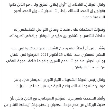
وقال البرهان، الثلاثاء، إن “أوان إغلاق الطرق ولى مع الذين كانوا
يقولون إن المجد للساتك ــ إطارات السيارات ــ وإن المجد أصبح
للبندقية فقط”.
وتحوّلت الصفحات على منصات وسائل التواصل الاجتماعي إلى
ساحات للتلاسن والتشاجر بين مؤيدي البرهان ورافضي تصريحاته.
ويُشار إلى أن أعدادًا مقدرة من الشباب الذين تظاهروا في وجه
الحكم العسكري بعد انقلاب 25 أكتوبر 2021، انخرطوا في القتال
بجانب الجيش ضد قوات الدعم السريع، وهو ما ضاعف موجة الغضب
من تصريحات البرهان.
وقال رئيس الحركة الشعبية ــ التيار الثوري الديمقراطي، ياسر
عرمان: “المجد للساتك، ونعم لثورة ديسمبر، ولا لحرب أبريل”.
وأفاد المتحدث باسم حزب المؤتمر السوداني، نور الدين بابكر، بأن
حديث البرهان عن عدم عودة العصيان والاحتجاجات “يسقط القناع عن