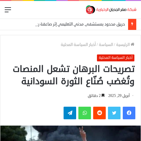
الق
حريق محدود بمستشفى مدني التعليمي إثر صاعقة رعدية
الرئيسية
/
السياسة
/
أخبار السياسة المحلية
أخبار السياسة المحلية
تصريحات البرهان تشعل المنصات
وتُغضب صُنّاع الثورة السودانية
أبريل 29, 2025
2 دقائق
فيسبوك
تويتر
واتساب
تيلقرام