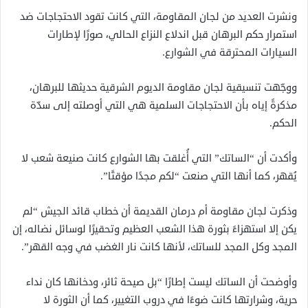
ونشرت العديد من لجان المقاومة، التي كانت تقود الاحتجاجات ضد
استمرار حكم البرهان قبل اندلاع النزاع الحالي، صورًا لإطارات
السيارات المحترقة في الشوارع.
ووجّهت تنسيقية لجان مقاومة الديوم الشرقية حديثها للبرهان،
مذكرةً إياه بأن الاحتجاجات السلمية هي التي أوصلته إلى سدّة
الحكم.
وأكدت أن “الساتك” التي أُغلقت بها الشوارع كانت صنيعة شعب لا
يُقهر، كما أنها التي صنعت “لكم مجدًا مؤقتًا”.
وذكرت لجان مقاومة أم درمان القديمة أن خطاب قائد الجيش “لم
يكن إلا استهزاءً بثورة هذا الشعب العظيم وتحقيرًا لوسائل نضاله، إن
المجد وكل المجد للساتك، لأنها كانت نار الغضب في وجه القهر”.
وأوضحت أن الساتك ليست إطارًا “بل صيحة ثائر، ودخانها كان نداء
حرية، وشرارتها كانت ضوءًا في دروب التغيير، كما أن الثورة لا