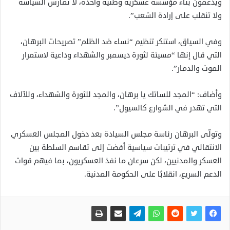
ويدعمون بناء مؤسسة عسكرية وطنية واحدة، لا تمارس السياسة
ولا تنقلب على إرادة الشعب”.
وفي السياق، استنكر تنظيم “نساء ضد الظلم” تصريحات البرهان،
التي قال إنها “مسيئة لثورة ديسمبر والشهداء وداعية لاستمرار
الموت والدمار”.
وأضاف: “المجد للساتك يا برهان، والمجد للثورة والشهداء، وللآلاف
التي تهدر في الشوارع كالسيول”.
وتولّى البرهان رئاسة مجلس السيادة بعد دخول المجلس العسكري
الانتقالي في ترتيبات سياسية أفضت إلى تقاسم السلطة بين
العسكر والمدنيين، لكن سرعان ما نفذ العسكريون، بما فيهم قوات
الدعم السريع، انقلابًا على الحكومة المدنية.