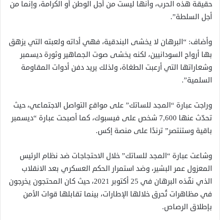
حقيقة هذه الحرب، وأنها ليست من أجل الوطن أو الكرامة، وإنما من
أجل السلطة”.
وأضاف: “البرهان لا يخشى البندقية، فهي أداته ولعبته التي يزهق
بها أرواح السودانيين، لكنه يخشى صوت الجماهير وثورة ديسمبر
وشعاراتها التي أرعبت الطغاة، ولذلك يريد دفن أدوات المقاومة
السلمية”.
وراجت عبارة “المجد للساتك” على مواقع التواصل الاجتماعي، حيث
تحدّث عنها 7,600 شخص على فيسبوك، كما أصبحت عبارة “ديسمبر
باقية وستنتصر” ترندًا على منصة إكس.
وشاعت عبارة “المجد للساتك” خلال الاحتجاجات ضد نظام الرئيس
المعزول عمر البشير، وضد استمرار الحكم العسكري بعد الانقلاب
الذي نفّذه البرهان في 25 أكتوبر 2021، حيث كان المحتجون يخرجون
في مظاهرات تُحرق خلالها الإطارات، بينما تقابلها قوات الأمن
بإطلاق الرصاص.