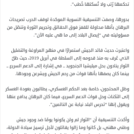
تحكمها رُتب ولا تُسكتها خُطب”.
بدورها، وصفت التنسيقية النسوية الموحّدة لوقف الحرب تصريحات
البرهان بأنها محاولة للقفز فوق الحقائق وتجريم الثورة وتنصّل من
مسؤوليته في “إيصال البلاد إلى ما هي عليه الآن”.
واعتبرت حديث قائد الجيش استمرارًا في منهج المراوغة والتضليل
الذي عُرف به منذ قدومه إلى السلطة في أبريل 2019، حيث ظلّ
الثوار ينادون بحل ميليشيا الجنجويد ــ في إشارة إلى الدعم السريع ــ
بينما كان يصفها بأنها قوات من رحم الجيش ويشرعن وجودها.
وظل المحتجون، خاصة بعد الحكم العسكري، يطالبون بعودة العسكر
إلى الثكنات وحل قوات الدعم السريع، فيما كان البرهان يدافع عنها
ويقول إنها “تحرس البلد نيابة عن النائمين”.
وأكدت التنسيقية أن “الثوار لم ولن يكونوا يومًا ضد وجود جيش
وطني مهني، بل كانوا وما زالوا يقاتلون لأجل ترسيخ سيادة الدولة،