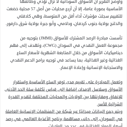
وأوضح التقرير أن الأسواق السودانية لا تزال تؤدي وظائفها
الأساسية بصورة عامة، إلا أن أربع محليات من أصل 57 محلية خضعت
للتقييم سجلت مؤشرات أداء أقل من المتوسط، وهي كادقلي
والدلنج بولاية جنوب كردفان، ودلامي، وأبو جبرة بولاية شرق دارفور.
تأسست مبادرة الرصد المشترك للأسواق (JMMI) بتوجيه من
مجموعة العمل النقدي في السودان (CWG)، وتهدف إلى فهم
ديناميكيات الأسواق من خلال المتابعة الشهرية لأسعار السلع
الغذائية وغير الغذائية، بما يساعد في توجيه برامج الدعم النقدي
والاستجابة الإنسانية وإعادة الإعمار.
وتعمل المبادرة على تقييم مدى توفر السلع الأساسية واستقرار
الأسواق وسلاسل الإمداد، إضافة إلى قياس تكلفة سلة الحد الأدنى
للإنفاق ومقارنتها بين الولايات والمحليات المختلفة لتقدير القدرة
الشرائية للأسر.
ويتم جمع البيانات ميدانيًا عبر شبكة من المنظمات الإنسانية العاملة
في السودان، إلى جانب مساهمة برنامج الأغذية العالمي في رصد
أسعار المواد الغذائية في عدد من الولايات.