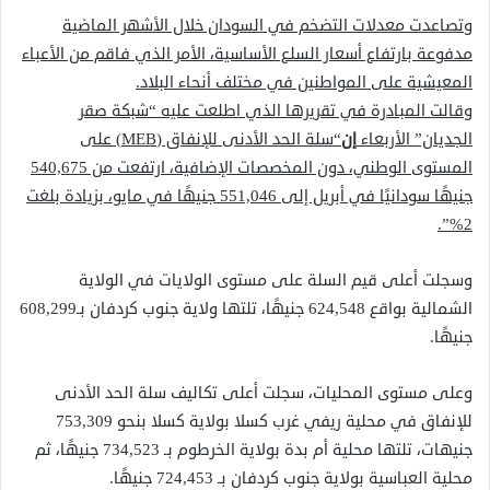
وتصاعدت معدلات التضخم في السودان خلال الأشهر الماضية
مدفوعة بارتفاع أسعار السلع الأساسية، الأمر الذي فاقم من الأعباء
المعيشية على المواطنين في مختلف أنحاء البلاد.
وقالت المبادرة في تقريرها الذي اطلعت عليه “شبكة صقر
الجديان” الأربعاء
إن
“سلة الحد الأدنى للإنفاق (MEB) على
المستوى الوطني، دون المخصصات الإضافية، ارتفعت من 540,675
جنيهًا سودانيًا في أبريل إلى 551,046 جنيهًا في مايو، بزيادة بلغت
2%”.
وسجلت أعلى قيم السلة على مستوى الولايات في الولاية
الشمالية بواقع 624,548 جنيهًا، تلتها ولاية جنوب كردفان بـ608,299
جنيهًا.
وعلى مستوى المحليات، سجلت أعلى تكاليف سلة الحد الأدنى
للإنفاق في محلية ريفي غرب كسلا بولاية كسلا بنحو 753,309
جنيهات، تلتها محلية أم بدة بولاية الخرطوم بـ 734,523 جنيهًا، ثم
محلية العباسية بولاية جنوب كردفان بـ 724,453 جنيهًا.