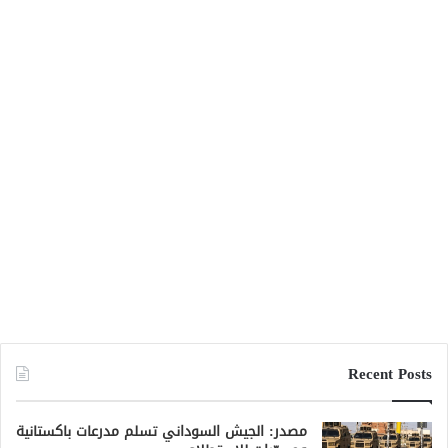
Recent Posts
مصدر: الجيش السوداني تسلم مدرعات باكستانية
ومسيّرات للاستطلاع
منذ 47 دقيقة
بابكر فيصل: الآلية الخماسية تنصلت من شرط
التوافق لتكوين لجنة تحضيرية
منذ ساعتين
وصول معدات صيانة محطة سد مروي تمهيداً
لحل أزمة الكهرباء
منذ 15 ساعة
حريق محدود بمستشفى مدني التعليمي إثر
صاعقة رعدية
منذ 15 ساعة
استئناف رحلات مصر للطيران إلى بورتسودان
بخمس رحلات أسبوعياً