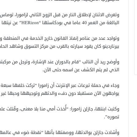
وتعرض الاثنان لإطلاق النار من قبل الزوج الثاني لزامورا، توماس أ
البالغة من العمر 40 عاما في بودكاستها “HERizon” عن نيتها الانفصال عنه.
وتواجد عدد من عناصر إنفاذ القانون خارج الخدمة في المنطقة 
بيرناردينو كان يقود سيارته بالقرب من مركز التسوق وشاهد الحاد
وأوضح ريد أن النائب “قام بالدوران عند الإشارة، وترجل من مركبته
الذي لم يتم الكشف عن اسمه حتى الآن.
يواجهون الآن مستقبلا دون دفء والدتهم وتوجيهها وحبها غير 
وكتبت ابنتها، جازلِن زامورا: “أُخذت أمي منا بلا معنى، وقُتلت
تصوره”.
وأشادت جازلِن بوالدتها، ووصفتها بأنها “نقطة ضوء في عالم