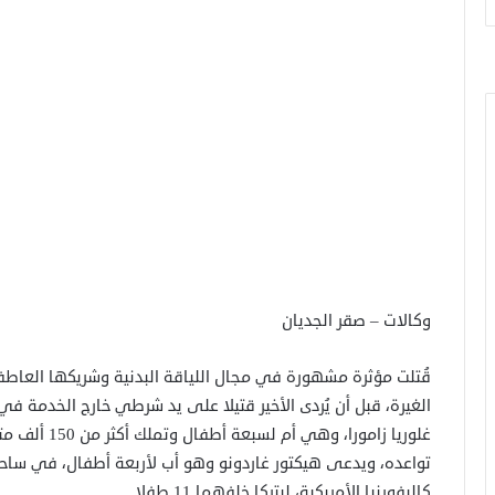
وكالات – صقر الجديان
قُتلت مؤثرة مشهورة في مجال اللياقة البدنية وشريكها العاط
الغيرة، قبل أن يُردى الأخير قتيلا على يد شرطي خارج الخدمة في 
غلوريا زامورا
تواعده، ويدعى هيكتور غاردونو وهو أب لأربعة أطفال، في ساح
كاليفورنيا الأمريكية، ليتركا خلفهما 11 طفلا.