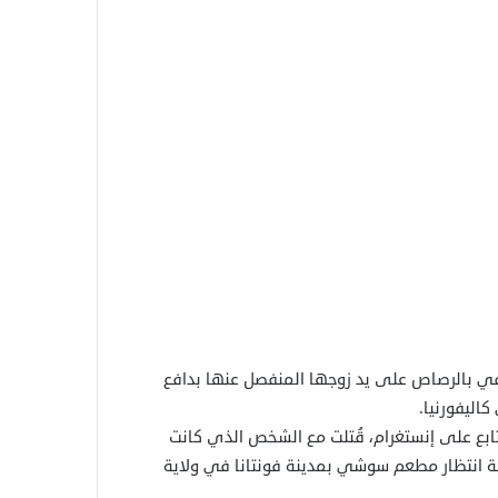
في بالرصاص على يد زوجها المنفصل عنها بدافع
كاليفورنيا.
، وهي أم لسبعة أطفال وتملك أكثر من 150 ألف متابع على إنستغرام، قُتلت مع الشخص الذي كانت
ة انتظار مطعم سوشي بمدينة فونتانا في ولاية