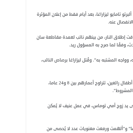
لبرتو تامايو ليزاراغا، بعد أيام فقط من إعلان المؤثرة
وقت إطلاق النار، من بينهم نائب لعمدة مقاطعة سان
ث، وفقًا لما صرح به المسؤول ريد.
، وواجه المشتبه به”. وقُتل ليزاراغا برصاص النائب،
وجاء في حملة تبرعات عبر الإنترنت أن زامورا “تركت خلفها سبعة أطفال رائعين، تتراوح أعمارهم بين 8 و24 عاما،
المشروط”.
 على يد زوج أمي توماس، في عمل عنيف لا يُمكن
ها” و”ألهمت ورفعت معنويات عدد لا يُحصى من