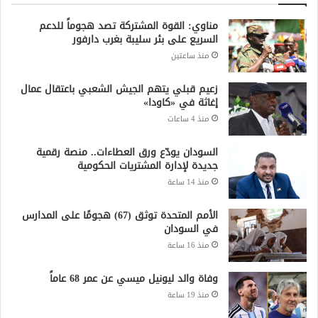
مناوي: القوة المشتركة تصد هجوماً للدعم
السريع على بئر سليبة بغرب دارفور
منذ ساعتين
زعيم قبلي يتهم الجيش الشعبي باعتقال عمال
إغاثة في «كاودا»
منذ 4 ساعات
السودان يودّع ورق العطاءات.. منصة رقمية
جديدة لإدارة المشتريات الحكومية
منذ 14 ساعة
الأمم المتحدة توثق (67) هجومًا على المدارس
في السودان
منذ 16 ساعة
وفاة والد ليونيل ميسي عن عمر 68 عاماً
منذ 19 ساعة