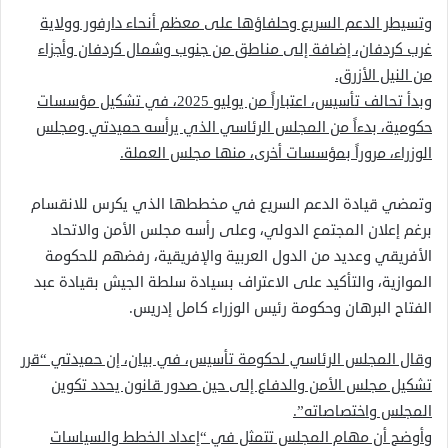
وتسيطر الدعم السريع وحلفاؤها على معظم أنحاء دارفور وولاية
غرب كردفان، إضافة إلى مناطق من جنوب وشمال كردفان وأجزاء
من النيل الأزرق.
وبدأ تحالف تأسيس، اعتباراً من يوليو 2025، في تشكيل مؤسسات
حكومية، بدءاً من المجلس الرئاسي الذي يرأسه حميدتي ومجلس
الوزراء، مروراً بمؤسسات أخرى، منها مجلس العملة.
وتمضي قيادة الدعم السريع في مخططها الذي يكرس للانقسام
برغم إعلان المجتمع الدولي، وعلى رأسه مجلس الأمن والاتحاد
الأفريقي وعديد من الدول العربية والإفريقية، رفضهم للحكومة
الموازية، والتأكيد على الاعتراف بسيادة سلطة الجيش بقيادة عبد
الفتاح البرهان وحكومة رئيس الوزراء كامل إدريس.
وقال المجلس الرئاسي لحكومة تأسيس، في بيان، إن حميدتي “قرر
تشكيل مجلس الأمن والدفاع إلى حين صدور قانون يحدد تكوين
المجلس واختصاصاته”.
وأوضح أن مهام المجلس تتمثل في “إعداد الخطط والسياسات