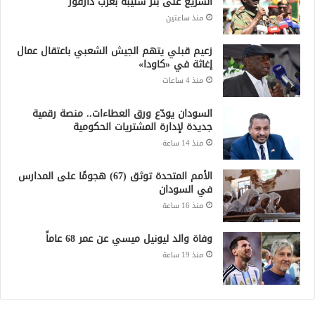
السريع على بئر سليبة بغرب دارفور
منذ ساعتين
زعيم قبلي يتهم الجيش الشعبي باعتقال عمال
إغاثة في «كاودا»
منذ 4 ساعات
السودان يودّع ورق العطاءات.. منصة رقمية
جديدة لإدارة المشتريات الحكومية
منذ 14 ساعة
الأمم المتحدة توثق (67) هجومًا على المدارس
في السودان
منذ 16 ساعة
وفاة والد ليونيل ميسي عن عمر 68 عاماً
منذ 19 ساعة