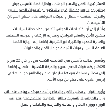
الاستراتيجية للأمن والدفاع الوطني، وإجازة خطة لتأسيس جيش
وطني جديد بعقيدة قتالية جديدة، تكون نواته قوات الدعم السريع
والحركة الشعبية – شمال والحركات الموقعة على ميثاق السودان
التأسيسي”.
وأشار إلى أن اختصاصات المجلس تتضمن إعداد خطة لسياسات
تحقيق الأمن والسلم الدوليين، ومحاربة الإرهاب والجريمة المنظمة
والعابرة للحدود والهجرة غير الشرعية، إضافة إلى إجازة الخطة
العامة لتأسيس قوات الشرطة وجهاز الأمن والمخابرات.
وتأسس تحالف تأسيس في العاصمة الكينية نيروبي في 22 فبراير
2025، ويضم قوات الدعم السريع والحركة الشعبية – شمال، إضافة
إلى فصائل مسلحة يقودها سليمان صندل والطاهر حجر والهادي
إدريس، علاوة على جناح من حزب الأمة.
وأورد القرار إن مجلس الأمن والدفاع يرأسه حميدتي، وينوب عنه نائب
رئيس المجلس الرئاسي عبد العزيز الحلو، فيما تضم عضويته رئيس
الوزراء ووزراء الدفاع والمالية والخارجية والداخلية والعدل.