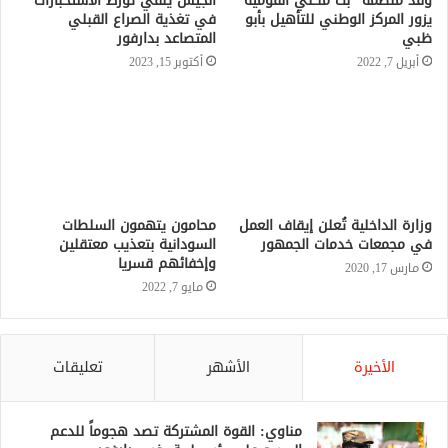
وفد منظمة “بت مكلي القومية”
الجيش ينفي تورط الاستخبارات
يزور المركز الوطني للتأهيل بأبو
في تغذية الصراع القبلي
ظبي
المتصاعد بدارفور
أبريل 7, 2022
أكتوبر 15, 2023
وزارة الداخلية تُعلن إيقاف العمل
محامون يتهمون السلطات
في مجمعات خدمات الجمهور
السودانية بتعذيب معتقلين
وإخفائهم قسريا
مارس 17, 2020
مايو 7, 2022
الأخيرة
الأشهر
تعليقات
مناوي: القوة المشتركة تصد هجوماً للدعم