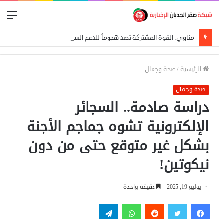
الق
مناوي: القوة المشتركة تصد هجوماً للدعم السريع على بئر سليبة بغرب دارفور
الرئيسية
/
صحة وجمال
صحة وجمال
دراسة صادمة.. السجائر
الإلكترونية تشوه جماجم الأجنة
بشكل غير متوقع حتى من دون
نيكوتين!
يوليو 19, 2025
دقيقة واحدة
فيسبوك
تويتر
واتساب
تيلقرام