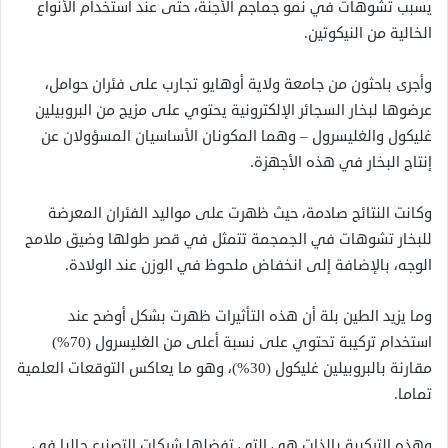
يسبب تشوهات في نمو جماجم الأجنة، حتى عند استخدام الأنواع
الخالية من النيكوتين.
وأجرى باحثون من جامعة ولاية أوهايو تجارب على فئران حوامل،
عرضوها لبخار السجائر الإلكترونية يحتوي على مزيج من البروبيلين
غليكول والغليسرول – وهما المكونان الأساسيان المسؤولان عن
إنتاج البخار في هذه الأجهزة.
وكانت النتائج صادمة، حيث ظهرت على مواليد الفئران المعرضة
للبخار تشوهات في الجمجمة تتمثل في قصر طولها وضيق ملامح
الوجه، بالإضافة إلى انخفاض ملحوظ في الوزن عند الولادة.
وما يزيد الطين بلة أن هذه التأثيرات ظهرت بشكل أوضح عند
استخدام تركيبة تحتوي على نسبة أعلى من الغليسرول (70%)
مقارنة بالبروبيلين غليكول (30%)، وهو ما يعاكس التوقعات العلمية
تماما.
وهذه التركيبة بالذات هي التي تفضلها شركات التصنيع حاليا في