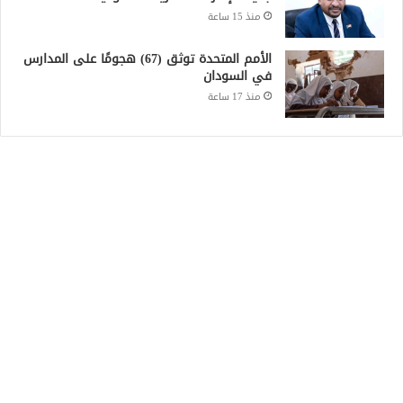
منذ 15 ساعة
الأمم المتحدة توثق (67) هجومًا على المدارس
في السودان
منذ 17 ساعة
Recent Posts
أطباء السودان تحذر من عودة الكوليرا وحمى
الضنك في الخرطوم
منذ 53 دقيقة
مناوي: القوة المشتركة تصد هجوماً للدعم
السريع على بئر سليبة بغرب دارفور
منذ 3 ساعات