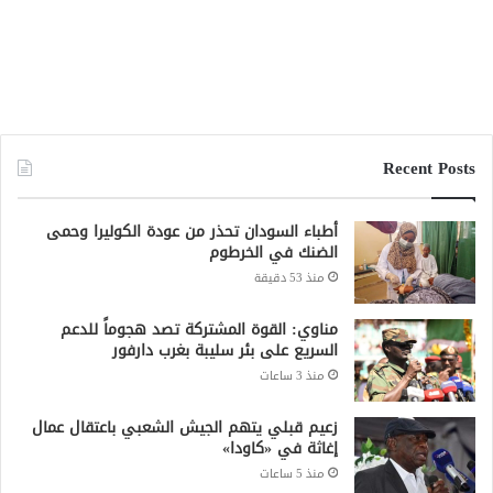
زعيم قبلي يتهم الجيش الشعبي باعتقال عمال
إغاثة في «كاودا»
منذ 5 ساعات
السودان يودّع ورق العطاءات.. منصة رقمية
جديدة لإدارة المشتريات الحكومية
منذ 15 ساعة
الأمم المتحدة توثق (67) هجومًا على المدارس
في السودان
منذ 17 ساعة
جميع الحقوق محفوظة لشبكة صقر الجديان الإخبارية 2021