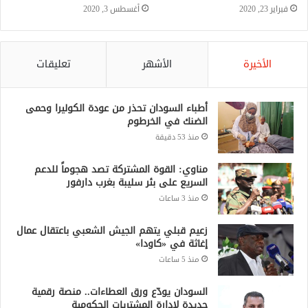
فبراير 23, 2020
أغسطس 3, 2020
الأخيرة
الأشهر
تعليقات
أطباء السودان تحذر من عودة الكوليرا وحمى
الضنك في الخرطوم
منذ 53 دقيقة
مناوي: القوة المشتركة تصد هجوماً للدعم
السريع على بئر سليبة بغرب دارفور
منذ 3 ساعات
زعيم قبلي يتهم الجيش الشعبي باعتقال عمال
إغاثة في «كاودا»
منذ 5 ساعات
السودان يودّع ورق العطاءات.. منصة رقمية
جديدة لإدارة المشتريات الحكومية