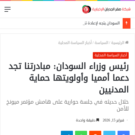
الق
السودان يتجه لإعادة تنظيم التجارة الحدودية ومراجعة الاتفاقيات مع دول الجوار
الرئيسية
/
السياسة
/
أخبار السياسة المحلية
أخبار السياسة المحلية
رئيس وزراء السودان: مبادرتنا تجد
دعما أمميا وأولويتها حماية
المدنيين
خلال حديثه في جلسة حوارية على هامش مؤتمر ميونخ
للأمن
فبراير 15, 2026
دقيقة واحدة
فيسبوك
تويتر
واتساب
تيلقرام