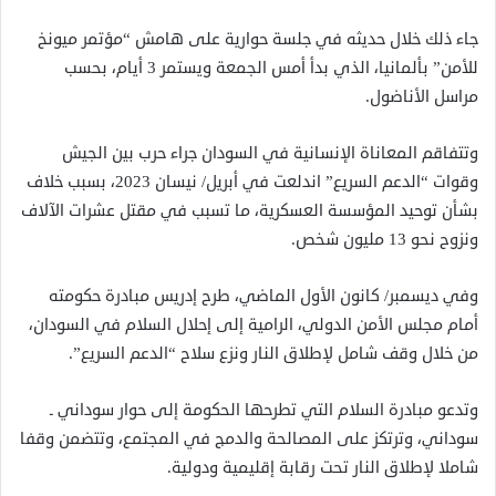
جاء ذلك خلال حديثه في جلسة حوارية على هامش “مؤتمر ميونخ
للأمن” بألمانيا، الذي بدأ أمس الجمعة ويستمر 3 أيام، بحسب
مراسل الأناضول.
وتتفاقم المعاناة الإنسانية في السودان جراء حرب بين الجيش
وقوات “الدعم السريع” اندلعت في أبريل/ نيسان 2023، بسبب خلاف
بشأن توحيد المؤسسة العسكرية، ما تسبب في مقتل عشرات الآلاف
ونزوح نحو 13 مليون شخص.
وفي ديسمبر/ كانون الأول الماضي، طرح إدريس مبادرة حكومته
أمام مجلس الأمن الدولي، الرامية إلى إحلال السلام في السودان،
من خلال وقف شامل لإطلاق النار ونزع سلاح “الدعم السريع”.
وتدعو مبادرة السلام التي تطرحها الحكومة إلى حوار سوداني ـ
سوداني، وترتكز على المصالحة والدمج في المجتمع، وتتضمن وقفا
شاملا لإطلاق النار تحت رقابة إقليمية ودولية.