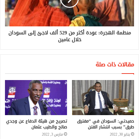
منظمة الهجرة: عودة أكثر من 529 ألف لاجئ إلى السودان
خلال عامين
مقالات ذات صلة
حميدتي: السودان في “مفترق
تصريح من هيئة الدفاع عن وجدي
طرق” بسبب انتشار الفتن
صالح والطيب عثمان
يناير 30, 2022
مارس 3, 2022