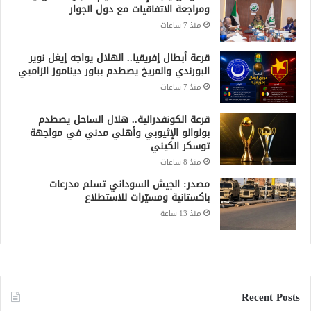
ومراجعة الاتفاقيات مع دول الجوار
منذ 7 ساعات
قرعة أبطال إفريقيا.. الهلال يواجه إيغل نوير
البورندي والمريخ يصطدم بباور ديناموز الزامبي
منذ 7 ساعات
قرعة الكونفدرالية.. هلال الساحل يصطدم
بولوالو الإثيوبي وأهلي مدني في مواجهة
توسكر الكيني
منذ 8 ساعات
مصدر: الجيش السوداني تسلم مدرعات
باكستانية ومسيّرات للاستطلاع
منذ 13 ساعة
Recent Posts