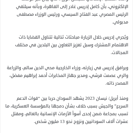
الإلكتروني، بأن كامل إدريس غادر إلى القاهرة، وبأنه سيلتقي
الرئيس المصري عبد الفتاح السيسي، ورئيس الوزراء مصطفى
مدبولي.
ويُجري إدريس خلال الزيارة مباحثات ثنائية تتناول القضايا ذات
الاهتمام المشترك وسبل تعزيز التعاون بين البلدين في مختلف
المجالات.
ويرافق إدريس في زيارته، وزراء الخارجية محي الدين سالم، والزراعة
والري عصمت قرشي، ومدير جهاز المخابرات أحمد إبراهيم مفضل،
المصدر ذاته.
ومنذ أبريل/ نيسان 2023 يشهد السودان حربا بين “قوات الدعم
السريع” والجيش بسبب خلاف بشأن دمجها بالمؤسسة العسكرية، ما
تسبب بمجاعة ضمن إحدى أسوأ الأزمات الإنسانية بالعالم، ومقتل
عشرات آلاف السودانيين ونزوح نحو 13 مليون شخص.