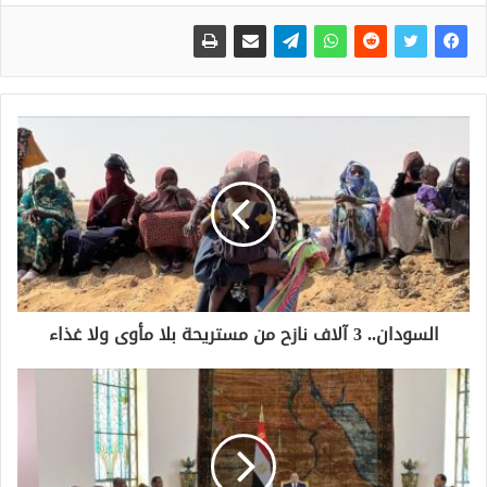
السودان.. 3 آلاف نازح من مستريحة بلا مأوى ولا غذاء